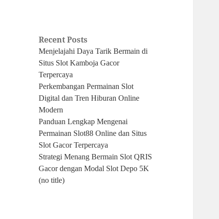
Recent Posts
Menjelajahi Daya Tarik Bermain di
Situs Slot Kamboja Gacor
Terpercaya
Perkembangan Permainan Slot
Digital dan Tren Hiburan Online
Modern
Panduan Lengkap Mengenai
Permainan Slot88 Online dan Situs
Slot Gacor Terpercaya
Strategi Menang Bermain Slot QRIS
Gacor dengan Modal Slot Depo 5K
(no title)