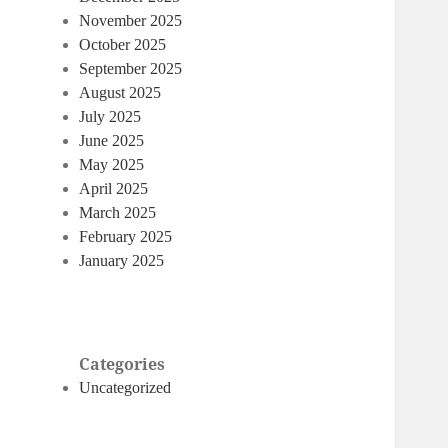
November 2025
October 2025
September 2025
August 2025
July 2025
June 2025
May 2025
April 2025
March 2025
February 2025
January 2025
Categories
Uncategorized