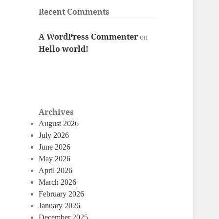
Recent Comments
A WordPress Commenter
on
Hello world!
Archives
August 2026
July 2026
June 2026
May 2026
April 2026
March 2026
February 2026
January 2026
December 2025