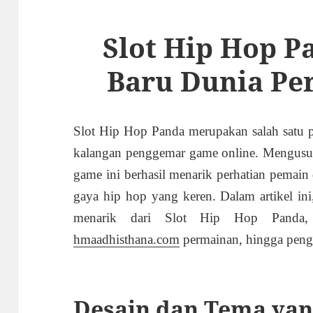
Slot Hip Hop P
Baru Dunia Pe
Slot Hip Hop Panda merupakan salah satu p
kalangan penggemar game online. Mengusu
game ini berhasil menarik perhatian pemain
gaya hip hop yang keren. Dalam artikel in
menarik dari Slot Hip Hop Panda, m
hmaadhisthana.com
permainan, hingga peng
Desain dan Tema ya