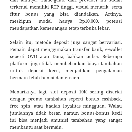
terkenal memiliki RTP tinggi, visual menarik, serta
fitur bonus yang bisa diandalkan. Artinya,
meskipun modal hanya Rp10.000, potensi
mendapatkan kemenangan tetap terbuka lebar.
Selain itu, metode deposit juga sangat bervariasi.
Pemain dapat menggunakan transfer bank, e-wallet
seperti OVO atau Dana, bahkan pulsa. Beberapa
platform juga tidak membebankan biaya tambahan
untuk deposit kecil, menjadikan pengalaman
bermain lebih hemat dan efisien.
Menariknya lagi, slot deposit 10K sering disertai
dengan promo tambahan seperti bonus cashback,
free spin, atau hadiah loyalitas mingguan. Walau
jumlahnya tidak besar, namun bonus-bonus kecil
ini bisa menjadi amunisi tambahan yang sangat
membantu saat bermain.