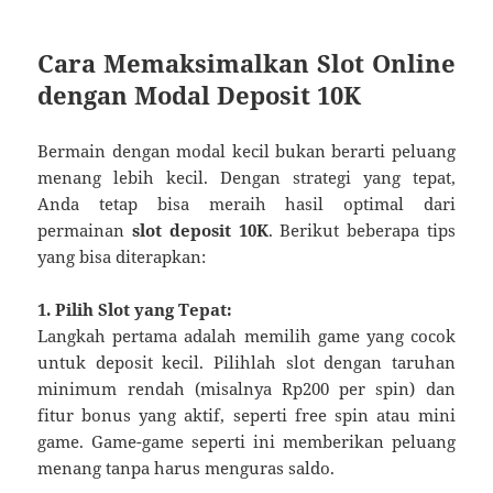
Cara Memaksimalkan Slot Online
dengan Modal Deposit 10K
Bermain dengan modal kecil bukan berarti peluang
menang lebih kecil. Dengan strategi yang tepat,
Anda tetap bisa meraih hasil optimal dari
permainan
slot deposit 10K
. Berikut beberapa tips
yang bisa diterapkan:
1. Pilih Slot yang Tepat:
Langkah pertama adalah memilih game yang cocok
untuk deposit kecil. Pilihlah slot dengan taruhan
minimum rendah (misalnya Rp200 per spin) dan
fitur bonus yang aktif, seperti free spin atau mini
game. Game-game seperti ini memberikan peluang
menang tanpa harus menguras saldo.