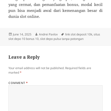
yang cermat, dan pemanfaatan bonus, modal kecil
pun bisa menjadi awal dari kemenangan besar di
dunia slot online.
Posted
Author
Tags
June 14, 2025
Andrei Pavlov
link slot deposit 10k
,
situs
on
slot depo 10 bonus 10
,
slot depo pulsa tanpa potongan
Leave a Reply
Your email address will not be published.
Required fields are
marked
*
COMMENT
*