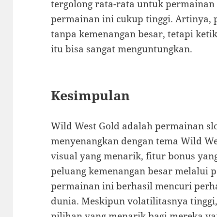
tergolong rata-rata untuk permainan sl
permainan ini cukup tinggi. Artinya
tanpa kemenangan besar, tetapi keti
itu bisa sangat menguntungkan.
Kesimpulan
Wild West Gold adalah permainan slo
menyenangkan dengan tema Wild Wes
visual yang menarik, fitur bonus ya
peluang kemenangan besar melalui p
permainan ini berhasil mencuri perh
dunia. Meskipun volatilitasnya tingg
pilihan yang menarik bagi mereka y