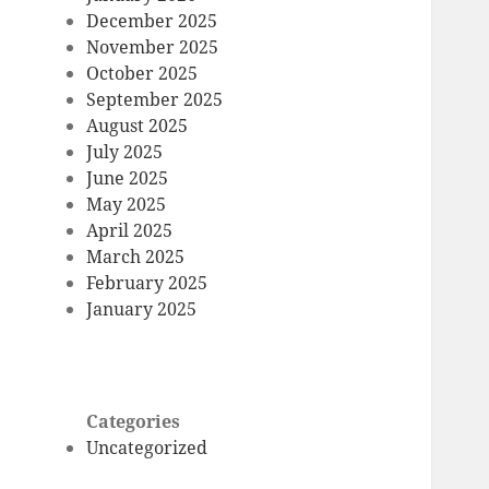
December 2025
November 2025
October 2025
September 2025
August 2025
July 2025
June 2025
May 2025
April 2025
March 2025
February 2025
January 2025
Categories
Uncategorized