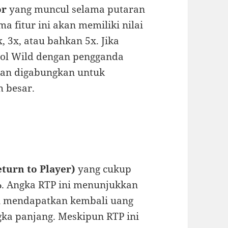
or
yang muncul selama putaran
a fitur ini akan memiliki nilai
, 3x, atau bahkan 5x. Jika
ol Wild dengan pengganda
kan digabungkan untuk
 besar.
turn to Player)
yang cukup
%
. Angka RTP ini menunjukkan
n mendapatkan kembali uang
ka panjang. Meskipun RTP ini