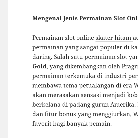
Mengenal Jenis Permainan Slot Onl
Permainan slot online
skater hitam
a
permainan yang sangat populer di ka
daring. Salah satu permainan slot ya
Gold
, yang dikembangkan oleh Pragm
permainan terkemuka di industri per
membawa tema petualangan di era W
akan merasakan sensasi menjadi kob
berkelana di padang gurun Amerika.
dan fitur bonus yang menggiurkan, W
favorit bagi banyak pemain.