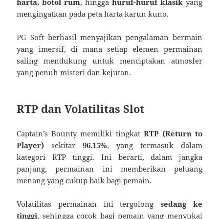
harta, botol rum
, hingga
huruf-huruf klasik
yang
mengingatkan pada peta harta karun kuno.
PG Soft berhasil menyajikan pengalaman bermain
yang imersif, di mana setiap elemen permainan
saling mendukung untuk menciptakan atmosfer
yang penuh misteri dan kejutan.
RTP dan Volatilitas Slot
Captain’s Bounty memiliki tingkat
RTP (Return to
Player)
sekitar
96.15%
, yang termasuk dalam
kategori RTP tinggi. Ini berarti, dalam jangka
panjang, permainan ini memberikan peluang
menang yang cukup baik bagi pemain.
Volatilitas permainan ini tergolong
sedang ke
tinggi
, sehingga cocok bagi pemain yang menyukai