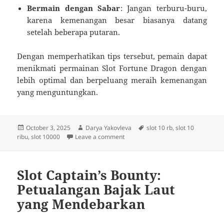
Bermain dengan Sabar
: Jangan terburu-buru,
karena kemenangan besar biasanya datang
setelah beberapa putaran.
Dengan memperhatikan tips tersebut, pemain dapat
menikmati permainan Slot Fortune Dragon dengan
lebih optimal dan berpeluang meraih kemenangan
yang menguntungkan.
Posted
Author
Tags
October 3, 2025
Darya Yakovleva
slot 10 rb
,
slot 10
on
on Slot Fortune Dragon: Permaina
ribu
,
slot 10000
Leave a comment
Slot Captain’s Bounty:
Petualangan Bajak Laut
yang Mendebarkan