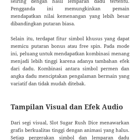
seiring dengan hasil lemparan dadu tertentu.
Pengganda ini memungkinkan pemain
mendapatkan nilai kemenangan yang lebih besar
dibandingkan putaran biasa.
Selain itu, terdapat fitur simbol khusus yang dapat
memicu putaran bonus atau free spin. Pada mode
ini, peluang untuk mendapatkan kombinasi menang
menjadi lebih tinggi karena adanya tambahan efek
dari dadu. Kombinasi antara simbol permen dan
angka dadu menciptakan pengalaman bermain yang
variatif dan tidak mudah ditebak.
Tampilan Visual dan Efek Audio
Dari segi visual, Slot Sugar Rush Dice menawarkan
grafis berkualitas tinggi dengan animasi yang halus.
Setiap pergerakan simbol dan lemparan dadu