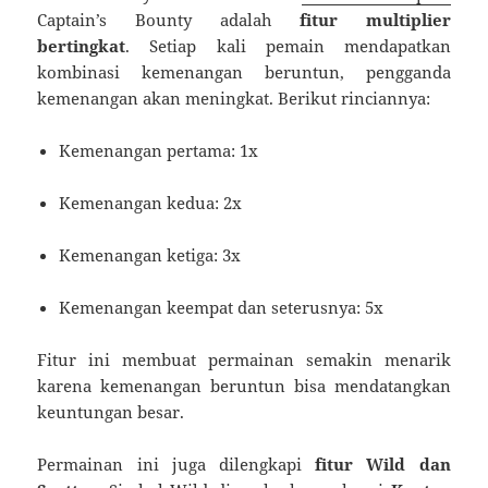
Captain’s Bounty adalah
fitur multiplier
bertingkat
. Setiap kali pemain mendapatkan
kombinasi kemenangan beruntun, pengganda
kemenangan akan meningkat. Berikut rinciannya:
Kemenangan pertama: 1x
Kemenangan kedua: 2x
Kemenangan ketiga: 3x
Kemenangan keempat dan seterusnya: 5x
Fitur ini membuat permainan semakin menarik
karena kemenangan beruntun bisa mendatangkan
keuntungan besar.
Permainan ini juga dilengkapi
fitur Wild dan