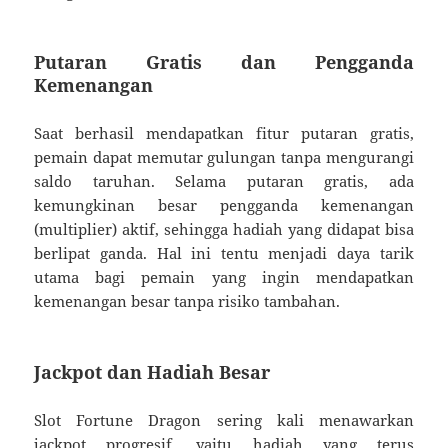
Putaran Gratis dan Pengganda
Kemenangan
Saat berhasil mendapatkan fitur putaran gratis,
pemain dapat memutar gulungan tanpa mengurangi
saldo taruhan. Selama putaran gratis, ada
kemungkinan besar pengganda kemenangan
(multiplier) aktif, sehingga hadiah yang didapat bisa
berlipat ganda. Hal ini tentu menjadi daya tarik
utama bagi pemain yang ingin mendapatkan
kemenangan besar tanpa risiko tambahan.
Jackpot dan Hadiah Besar
Slot Fortune Dragon sering kali menawarkan
jackpot progresif, yaitu hadiah yang terus