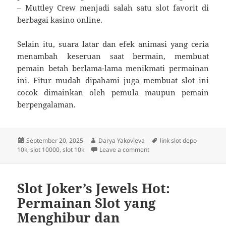
– Muttley Crew menjadi salah satu slot favorit di
berbagai kasino online.
Selain itu, suara latar dan efek animasi yang ceria
menambah keseruan saat bermain, membuat
pemain betah berlama-lama menikmati permainan
ini. Fitur mudah dipahami juga membuat slot ini
cocok dimainkan oleh pemula maupun pemain
berpengalaman.
Posted
Author
Tags
September 20, 2025
Darya Yakovleva
link slot depo
on
on Slot The Dog House – M
10k
,
slot 10000
,
slot 10k
Leave a comment
Slot Joker’s Jewels Hot:
Permainan Slot yang
Menghibur dan