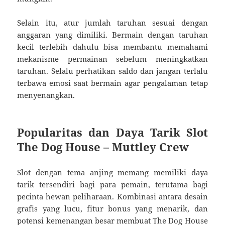
Selain itu, atur jumlah taruhan sesuai dengan
anggaran yang dimiliki. Bermain dengan taruhan
kecil terlebih dahulu bisa membantu memahami
mekanisme permainan sebelum meningkatkan
taruhan. Selalu perhatikan saldo dan jangan terlalu
terbawa emosi saat bermain agar pengalaman tetap
menyenangkan.
Popularitas dan Daya Tarik Slot
The Dog House – Muttley Crew
Slot dengan tema anjing memang memiliki daya
tarik tersendiri bagi para pemain, terutama bagi
pecinta hewan peliharaan. Kombinasi antara desain
grafis yang lucu, fitur bonus yang menarik, dan
potensi kemenangan besar membuat The Dog House