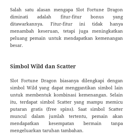
Salah satu alasan mengapa Slot Fortune Dragon
diminati adalah fitur-fitur bonus yang
ditawarkannya. Fitur-fitur ini tidak hanya
menambah keseruan, tetapi juga meningkatkan
peluang pemain untuk mendapatkan kemenangan
besar.
Simbol Wild dan Scatter
Slot Fortune Dragon biasanya dilengkapi dengan
simbol Wild yang dapat menggantikan simbol lain
untuk membentuk kombinasi kemenangan. Selain
itu, terdapat simbol Scatter yang mampu memicu
putaran gratis (free spins). Saat simbol Scatter
muncul dalam jumlah tertentu, pemain akan
mendapatkan kesempatan bermain tanpa
mengeluarkan taruhan tambahan.