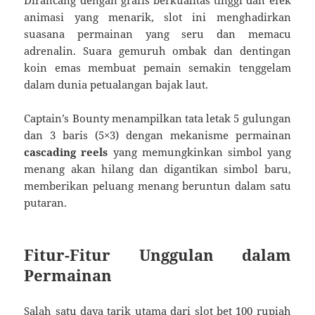
animasi yang menarik, slot ini menghadirkan
suasana permainan yang seru dan memacu
adrenalin. Suara gemuruh ombak dan dentingan
koin emas membuat pemain semakin tenggelam
dalam dunia petualangan bajak laut.
Captain’s Bounty menampilkan tata letak 5 gulungan
dan 3 baris (5×3) dengan mekanisme permainan
cascading reels
yang memungkinkan simbol yang
menang akan hilang dan digantikan simbol baru,
memberikan peluang menang beruntun dalam satu
putaran.
Fitur-Fitur Unggulan dalam
Permainan
Salah satu daya tarik utama dari
slot bet 100 rupiah