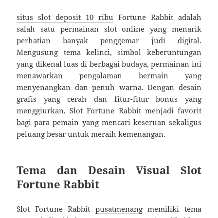
situs slot deposit 10 ribu
Fortune Rabbit adalah
salah satu permainan slot online yang menarik
perhatian banyak penggemar judi digital.
Mengusung tema kelinci, simbol keberuntungan
yang dikenal luas di berbagai budaya, permainan ini
menawarkan pengalaman bermain yang
menyenangkan dan penuh warna. Dengan desain
grafis yang cerah dan fitur-fitur bonus yang
menggiurkan, Slot Fortune Rabbit menjadi favorit
bagi para pemain yang mencari keseruan sekaligus
peluang besar untuk meraih kemenangan.
Tema dan Desain Visual Slot
Fortune Rabbit
Slot Fortune Rabbit
pusatmenang
memiliki tema