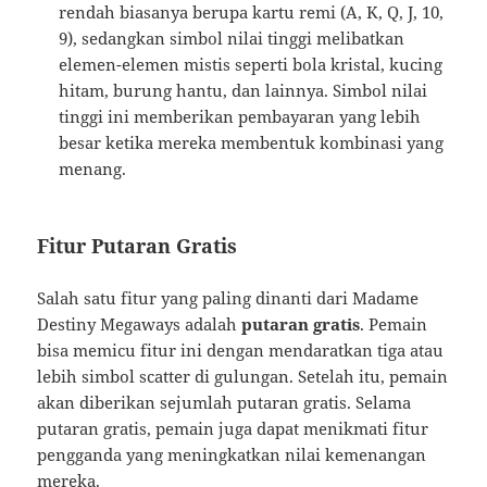
rendah biasanya berupa kartu remi (A, K, Q, J, 10,
9), sedangkan simbol nilai tinggi melibatkan
elemen-elemen mistis seperti bola kristal, kucing
hitam, burung hantu, dan lainnya. Simbol nilai
tinggi ini memberikan pembayaran yang lebih
besar ketika mereka membentuk kombinasi yang
menang.
Fitur Putaran Gratis
Salah satu fitur yang paling dinanti dari Madame
Destiny Megaways adalah
putaran gratis
. Pemain
bisa memicu fitur ini dengan mendaratkan tiga atau
lebih simbol scatter di gulungan. Setelah itu, pemain
akan diberikan sejumlah putaran gratis. Selama
putaran gratis, pemain juga dapat menikmati fitur
pengganda yang meningkatkan nilai kemenangan
mereka.