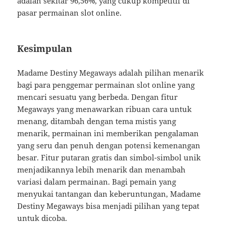
adalah sekitar 96,56%, yang cukup kompetitif di
pasar permainan slot online.
Kesimpulan
Madame Destiny Megaways adalah pilihan menarik
bagi para penggemar permainan slot online yang
mencari sesuatu yang berbeda. Dengan fitur
Megaways yang menawarkan ribuan cara untuk
menang, ditambah dengan tema mistis yang
menarik, permainan ini memberikan pengalaman
yang seru dan penuh dengan potensi kemenangan
besar. Fitur putaran gratis dan simbol-simbol unik
menjadikannya lebih menarik dan menambah
variasi dalam permainan. Bagi pemain yang
menyukai tantangan dan keberuntungan, Madame
Destiny Megaways bisa menjadi pilihan yang tepat
untuk dicoba.