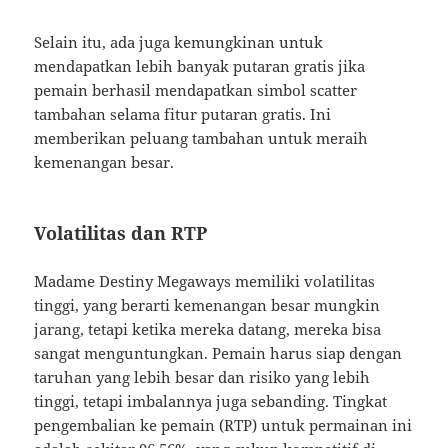
Selain itu, ada juga kemungkinan untuk
mendapatkan lebih banyak putaran gratis jika
pemain berhasil mendapatkan simbol scatter
tambahan selama fitur putaran gratis. Ini
memberikan peluang tambahan untuk meraih
kemenangan besar.
Volatilitas dan RTP
Madame Destiny Megaways memiliki volatilitas
tinggi, yang berarti kemenangan besar mungkin
jarang, tetapi ketika mereka datang, mereka bisa
sangat menguntungkan. Pemain harus siap dengan
taruhan yang lebih besar dan risiko yang lebih
tinggi, tetapi imbalannya juga sebanding. Tingkat
pengembalian ke pemain (RTP) untuk permainan ini