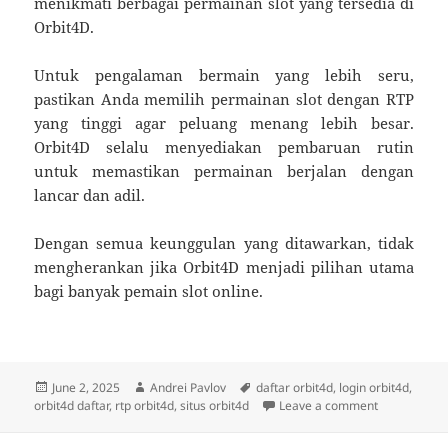
menikmati berbagai permainan slot yang tersedia di
Orbit4D.
Untuk pengalaman bermain yang lebih seru,
pastikan Anda memilih permainan slot dengan RTP
yang tinggi agar peluang menang lebih besar.
Orbit4D selalu menyediakan pembaruan rutin
untuk memastikan permainan berjalan dengan
lancar dan adil.
Dengan semua keunggulan yang ditawarkan, tidak
mengherankan jika Orbit4D menjadi pilihan utama
bagi banyak pemain slot online.
Posted
Author
Tags
June 2, 2025
Andrei Pavlov
daftar orbit4d
,
login orbit4d
,
on
on Mengenal 
orbit4d daftar
,
rtp orbit4d
,
situs orbit4d
Leave a comment