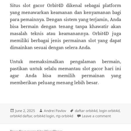
Situs slot gacor Orbit4D dikenal sebagai platform
yang menawarkan keamanan dan kenyamanan bagi
para pemainnya. Dengan sistem yang terjamin, Anda
bisa bermain dengan tenang tanpa khawatir akan
masalah teknis atau keamanannya. Orbit4D juga
memiliki berbagai jenis permainan slot yang dapat
dimainkan sesuai dengan selera Anda.
Untuk memaksimalkan pengalaman bermain,
pastikan untuk selalu memantau slot gacor hari ini
agar Anda bisa memilih permainan yang
memberikan peluang menang lebih besar.
Posted
Author
Tags
June 2, 2025
Andrei Pavlov
daftar orbit4d
,
login orbit4d
,
on
on Situs Sl
orbit4d daftar
,
orbit4d login
,
rtp orbit4d
Leave a comment