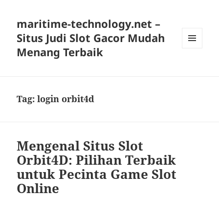
maritime-technology.net –
Situs Judi Slot Gacor Mudah
Menang Terbaik
MENU
AND
WIDGETS
Tag:
login orbit4d
Mengenal Situs Slot
Orbit4D: Pilihan Terbaik
untuk Pecinta Game Slot
Online