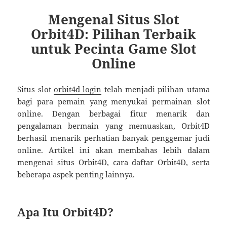
Mengenal Situs Slot
Orbit4D: Pilihan Terbaik
untuk Pecinta Game Slot
Online
Situs slot
orbit4d login
telah menjadi pilihan utama
bagi para pemain yang menyukai permainan slot
online. Dengan berbagai fitur menarik dan
pengalaman bermain yang memuaskan, Orbit4D
berhasil menarik perhatian banyak penggemar judi
online. Artikel ini akan membahas lebih dalam
mengenai situs Orbit4D, cara daftar Orbit4D, serta
beberapa aspek penting lainnya.
Apa Itu Orbit4D?