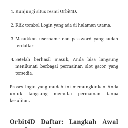
Kunjungi situs resmi Orbit4D.
Klik tombol Login yang ada di halaman utama.
Masukkan username dan password yang sudah
terdaftar.
Setelah berhasil masuk, Anda bisa langsung
menikmati berbagai permainan slot gacor yang
tersedia.
Proses login yang mudah ini memungkinkan Anda
untuk langsung memulai permainan tanpa
kesulitan.
Orbit4D Daftar: Langkah Awal