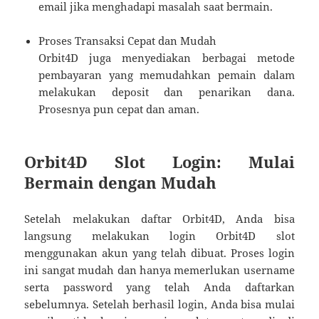
email jika menghadapi masalah saat bermain.
Proses Transaksi Cepat dan Mudah
Orbit4D juga menyediakan berbagai metode
pembayaran yang memudahkan pemain dalam
melakukan deposit dan penarikan dana.
Prosesnya pun cepat dan aman.
Orbit4D Slot Login: Mulai
Bermain dengan Mudah
Setelah melakukan daftar Orbit4D, Anda bisa
langsung melakukan login Orbit4D slot
menggunakan akun yang telah dibuat. Proses login
ini sangat mudah dan hanya memerlukan username
serta password yang telah Anda daftarkan
sebelumnya. Setelah berhasil login, Anda bisa mulai