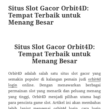
Situs Slot Gacor Orbit4D:
Tempat Terbaik untuk
Menang Besar
Situs Slot Gacor Orbit4D:
Tempat Terbaik untuk
Menang Besar
Orbit4D adalah salah satu situs slot gacor yang
semakin populer di kalangan pemain judi
orbit4d
login
online. Dengan menawarkan berbagai
permainan slot yang menarik dan peluang menang
yang tinggi, Orbit4D menjadi pilihan utama bagi
para pencinta game slot. Artikel ini akan membahas
lebih lanjut mengenai orbit4d login, cara login