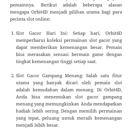
pemainnya. Berikut adalah beberapa alasan
mengapa Orbit4D menjadi pilihan utama bagi para
pecinta slot online:
Slot Gacor Hari Ini: Setiap hari, Orbit4D
memperbarui koleksi permainan slot gacor yang
dapat memberikan kemenangan besar. Pemain
bisa merasakan sensasi bermain game dengan
tingkat kemenangan tinggi setiap saat.
Slot Gacor Gampang Menang: Salah satu fitur
utama yang banyak dicari oleh pemain slot
adalah kemudahan dalam menang. Di Orbit4D,
Anda bisa menemukan slot gacor gampang
menang yang memungkinkan Anda mendapatkan
hadiah lebih sering. Dengan memilih permainan
yang tepat, peluang untuk meraih kemenangan
menjadi lebih besar.