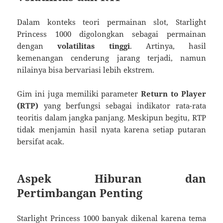
Dalam konteks teori permainan slot, Starlight
Princess 1000 digolongkan sebagai permainan
dengan
volatilitas tinggi
. Artinya, hasil
kemenangan cenderung jarang terjadi, namun
nilainya bisa bervariasi lebih ekstrem.
Gim ini juga memiliki parameter
Return to Player
(RTP)
yang berfungsi sebagai indikator rata-rata
teoritis dalam jangka panjang. Meskipun begitu, RTP
tidak menjamin hasil nyata karena setiap putaran
bersifat acak.
Aspek Hiburan dan
Pertimbangan Penting
Starlight Princess 1000 banyak dikenal karena tema