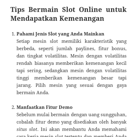
Tips Bermain Slot Online untuk
Mendapatkan Kemenangan
Pahami Jenis Slot yang Anda Mainkan
Setiap mesin slot memiliki karakteristik yang
berbeda, seperti jumlah paylines, fitur bonus,
dan tingkat volatilitas. Mesin dengan volatilitas
rendah biasanya memberikan kemenangan kecil
tapi sering, sedangkan mesin dengan volatilitas
tinggi memberikan kemenangan besar tapi
jarang. Pilih mesin yang sesuai dengan gaya
bermain Anda.
Manfaatkan Fitur Demo
Sebelum mulai bermain dengan uang sungguhan,
cobalah fitur demo yang disediakan oleh banyak
situs slot
. Ini akan membantu Anda memahami
cara kerja mesin slot tertentu dan memberi Anda