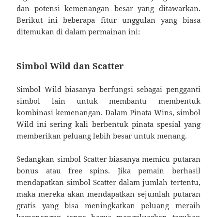
dan potensi kemenangan besar yang ditawarkan.
Berikut ini beberapa fitur unggulan yang biasa
ditemukan di dalam permainan ini:
Simbol Wild dan Scatter
Simbol Wild biasanya berfungsi sebagai pengganti
simbol lain untuk membantu membentuk
kombinasi kemenangan. Dalam Pinata Wins, simbol
Wild ini sering kali berbentuk pinata spesial yang
memberikan peluang lebih besar untuk menang.
Sedangkan simbol Scatter biasanya memicu putaran
bonus atau free spins. Jika pemain berhasil
mendapatkan simbol Scatter dalam jumlah tertentu,
maka mereka akan mendapatkan sejumlah putaran
gratis yang bisa meningkatkan peluang meraih