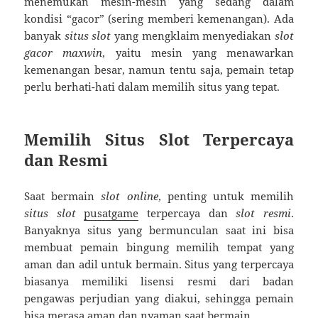
menemukan mesin-mesin yang sedang dalam
kondisi “gacor” (sering memberi kemenangan). Ada
banyak
situs slot
yang mengklaim menyediakan
slot
gacor maxwin
, yaitu mesin yang menawarkan
kemenangan besar, namun tentu saja, pemain tetap
perlu berhati-hati dalam memilih situs yang tepat.
Memilih Situs Slot Terpercaya
dan Resmi
Saat bermain
slot online
, penting untuk memilih
situs slot
pusatgame
terpercaya dan
slot resmi
.
Banyaknya situs yang bermunculan saat ini bisa
membuat pemain bingung memilih tempat yang
aman dan adil untuk bermain. Situs yang terpercaya
biasanya memiliki lisensi resmi dari badan
pengawas perjudian yang diakui, sehingga pemain
bisa merasa aman dan nyaman saat bermain.