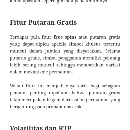
ketidakpastian seperti gim slot pada umumnya.
Fitur Putaran Gratis
Terdapat pula fitur
free spins
atau putaran gratis
yang dapat dipicu apabila simbol khusus tertentu
muncul dalam jumlah yang disyaratkan. Selama
putaran gratis, simbol pengganda memiliki peluang
lebih sering muncul sehingga memberikan variasi
dalam mekanisme permainan.
Walau fitur ini menjadi daya tarik bagi sebagian
pemain, penting dipahami bahwa putaran gratis
tetap merupakan bagian dari sistem permainan yang
bergantung pada probabilitas acak.
Volatilitas dan RTP