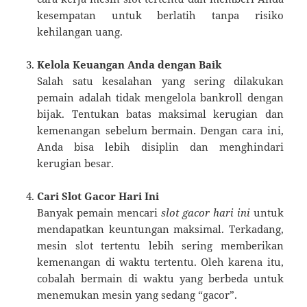
kesempatan untuk berlatih tanpa risiko
kehilangan uang.
Kelola Keuangan Anda dengan Baik
Salah satu kesalahan yang sering dilakukan
pemain adalah tidak mengelola bankroll dengan
bijak. Tentukan batas maksimal kerugian dan
kemenangan sebelum bermain. Dengan cara ini,
Anda bisa lebih disiplin dan menghindari
kerugian besar.
Cari Slot Gacor Hari Ini
Banyak pemain mencari
slot gacor hari ini
untuk
mendapatkan keuntungan maksimal. Terkadang,
mesin slot tertentu lebih sering memberikan
kemenangan di waktu tertentu. Oleh karena itu,
cobalah bermain di waktu yang berbeda untuk
menemukan mesin yang sedang “gacor”.