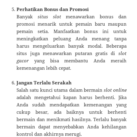
Perhatikan Bonus dan Promosi
Banyak
situs slot
menawarkan bonus dan
promosi menarik untuk pemain baru maupun
pemain setia. Manfaatkan bonus ini untuk
meningkatkan peluang Anda menang tanpa
harus mengeluarkan banyak modal. Beberapa
situs juga menawarkan putaran gratis di
slot
gacor
yang bisa membantu Anda meraih
kemenangan lebih cepat.
Jangan Terlalu Serakah
Salah satu kunci utama dalam bermain
slot online
adalah mengetahui kapan harus berhenti. Jika
Anda sudah mendapatkan kemenangan yang
cukup besar, ada baiknya untuk berhenti
bermain dan menikmati hasilnya. Terlalu banyak
bermain dapat menyebabkan Anda kehilangan
kontrol dan akhirnya merugi.