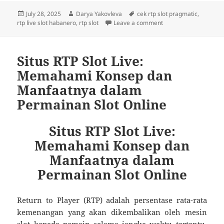
Posted
Author
Tags
July 28, 2025
Darya Yakovleva
cek rtp slot pragmatic
,
on
on Slot Pinata Wins:
rtp live slot habanero
,
rtp slot
Leave a comment
Situs RTP Slot Live:
Memahami Konsep dan
Manfaatnya dalam
Permainan Slot Online
Situs RTP Slot Live:
Memahami Konsep dan
Manfaatnya dalam
Permainan Slot Online
Return to Player (RTP) adalah persentase rata-rata
kemenangan yang akan dikembalikan oleh mesin
slot kepada pemain selama jangka waktu tertentu.