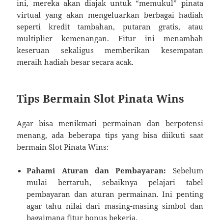
ini, mereka akan diajak untuk “memukul” pinata
virtual yang akan mengeluarkan berbagai hadiah
seperti kredit tambahan, putaran gratis, atau
multiplier kemenangan. Fitur ini menambah
keseruan sekaligus memberikan kesempatan
meraih hadiah besar secara acak.
Tips Bermain Slot Pinata Wins
Agar bisa menikmati permainan dan berpotensi
menang, ada beberapa tips yang bisa diikuti saat
bermain Slot Pinata Wins:
Pahami Aturan dan Pembayaran:
Sebelum
mulai bertaruh, sebaiknya pelajari tabel
pembayaran dan aturan permainan. Ini penting
agar tahu nilai dari masing-masing simbol dan
bagaimana fitur bonus bekerja.