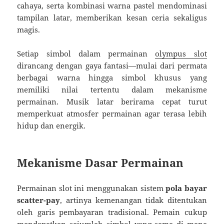
cahaya, serta kombinasi warna pastel mendominasi
tampilan latar, memberikan kesan ceria sekaligus
magis.
Setiap simbol dalam permainan
olympus slot
dirancang dengan gaya fantasi—mulai dari permata
berbagai warna hingga simbol khusus yang
memiliki nilai tertentu dalam mekanisme
permainan. Musik latar berirama cepat turut
memperkuat atmosfer permainan agar terasa lebih
hidup dan energik.
Mekanisme Dasar Permainan
Permainan slot ini menggunakan sistem
pola bayar
scatter-pay
, artinya kemenangan tidak ditentukan
oleh garis pembayaran tradisional. Pemain cukup