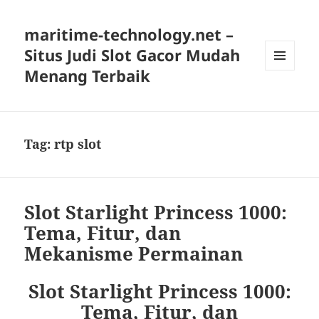
maritime-technology.net –
Situs Judi Slot Gacor Mudah
Menang Terbaik
MENU
AND
WIDGETS
Tag:
rtp slot
Slot Starlight Princess 1000:
Tema, Fitur, dan
Mekanisme Permainan
Slot Starlight Princess 1000:
Tema, Fitur, dan