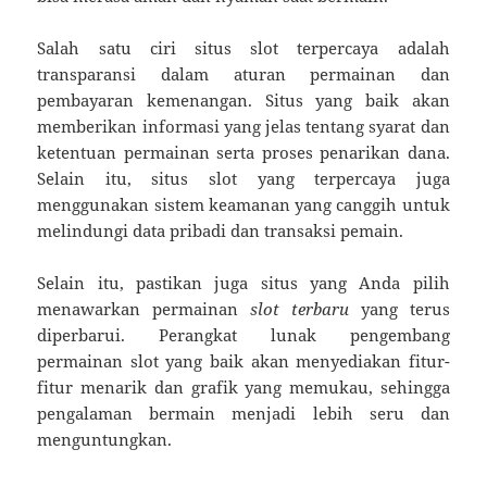
Salah satu ciri situs slot terpercaya adalah
transparansi dalam aturan permainan dan
pembayaran kemenangan. Situs yang baik akan
memberikan informasi yang jelas tentang syarat dan
ketentuan permainan serta proses penarikan dana.
Selain itu, situs slot yang terpercaya juga
menggunakan sistem keamanan yang canggih untuk
melindungi data pribadi dan transaksi pemain.
Selain itu, pastikan juga situs yang Anda pilih
menawarkan permainan
slot terbaru
yang terus
diperbarui. Perangkat lunak pengembang
permainan slot yang baik akan menyediakan fitur-
fitur menarik dan grafik yang memukau, sehingga
pengalaman bermain menjadi lebih seru dan
menguntungkan.