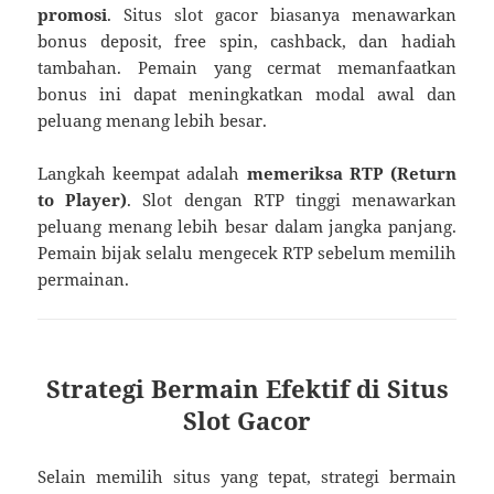
promosi
. Situs slot gacor biasanya menawarkan
bonus deposit, free spin, cashback, dan hadiah
tambahan. Pemain yang cermat memanfaatkan
bonus ini dapat meningkatkan modal awal dan
peluang menang lebih besar.
Langkah keempat adalah
memeriksa RTP (Return
to Player)
. Slot dengan RTP tinggi menawarkan
peluang menang lebih besar dalam jangka panjang.
Pemain bijak selalu mengecek RTP sebelum memilih
permainan.
Strategi Bermain Efektif di Situs
Slot Gacor
Selain memilih situs yang tepat, strategi bermain