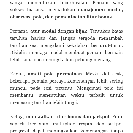
sangat menentukan keberhasilan. Pemain yang
sukses biasanya memadukan
manajemen modal,
observasi pola, dan pemanfaatan fitur bonus
.
Pertama,
atur modal dengan bijak
. Tentukan batas
taruhan harian dan jangan tergoda menambah
taruhan saat mengalami kekalahan berturut-turut.
Disiplin menjaga modal membuat pemain bermain
lebih lama dan meningkatkan peluang menang.
Kedua,
amati pola permainan
. Meski slot acak,
beberapa pemain percaya kemenangan lebih sering
muncul pada sesi tertentu. Mengamati pola ini
membantu menentukan waktu terbaik untuk
memasang taruhan lebih tinggi.
Ketiga,
manfaatkan fitur bonus dan jackpot
. Fitur
seperti free spin, multiplier, respin, dan jackpot
progresif dapat meningkatkan kemenangan tanpa