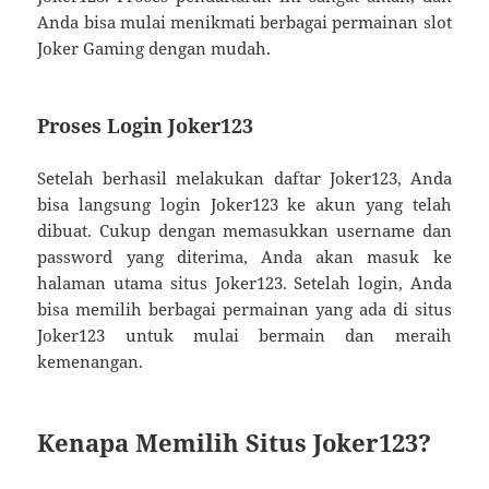
Anda bisa mulai menikmati berbagai permainan slot
Joker Gaming dengan mudah.
Proses Login Joker123
Setelah berhasil melakukan daftar Joker123, Anda
bisa langsung login Joker123 ke akun yang telah
dibuat. Cukup dengan memasukkan username dan
password yang diterima, Anda akan masuk ke
halaman utama situs Joker123. Setelah login, Anda
bisa memilih berbagai permainan yang ada di situs
Joker123 untuk mulai bermain dan meraih
kemenangan.
Kenapa Memilih Situs Joker123?