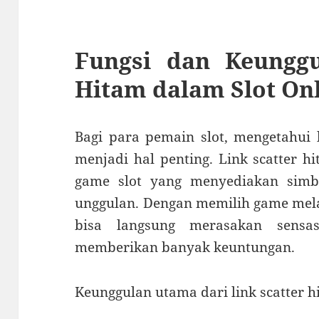
Fungsi dan Keunggu
Hitam dalam Slot On
Bagi para pemain slot, mengetahui 
menjadi hal penting. Link scatter h
game slot yang menyediakan simbol
unggulan. Dengan memilih game mel
bisa langsung merasakan sensas
memberikan banyak keuntungan.
Keunggulan utama dari link scatter h