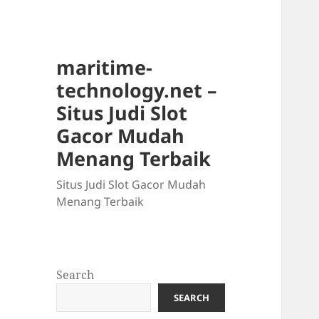
maritime-
technology.net –
Situs Judi Slot
Gacor Mudah
Menang Terbaik
Situs Judi Slot Gacor Mudah
Menang Terbaik
Search
SEARCH