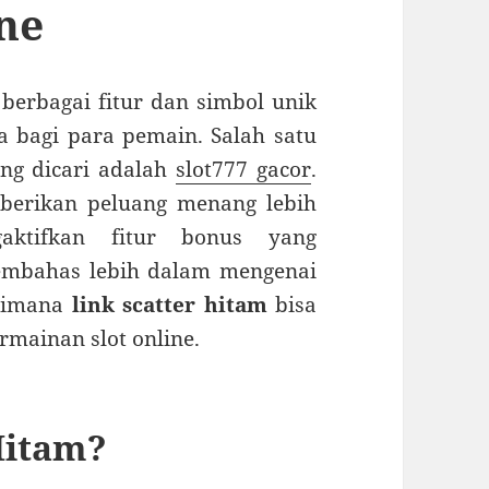
ne
berbagai fitur dan simbol unik
a bagi para pemain. Salah satu
ng dicari adalah
slot777 gacor
.
mberikan peluang menang lebih
aktifkan fitur bonus yang
embahas lebih dalam mengenai
gaimana
link scatter hitam
bisa
mainan slot online.
 Hitam?