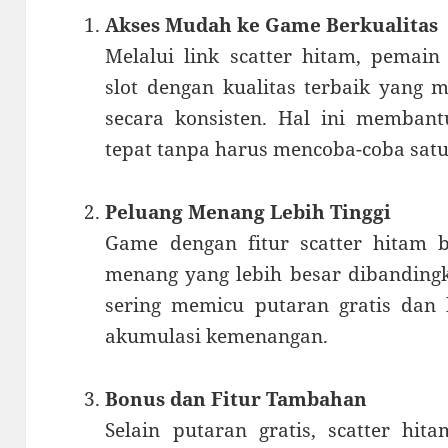
Akses Mudah ke Game Berkualitas
Melalui link scatter hitam, pema
slot dengan kualitas terbaik yang m
secara konsisten. Hal ini memba
tepat tanpa harus mencoba-coba satu
Peluang Menang Lebih Tinggi
Game dengan fitur scatter hitam
menang yang lebih besar dibandingka
sering memicu putaran gratis dan 
akumulasi kemenangan.
Bonus dan Fitur Tambahan
Selain putaran gratis, scatter hit