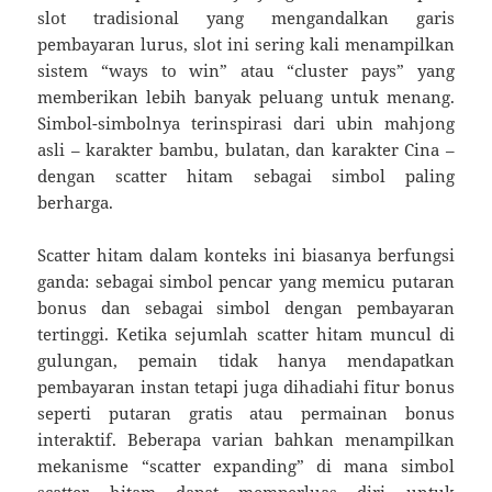
slot tradisional yang mengandalkan garis
pembayaran lurus, slot ini sering kali menampilkan
sistem “ways to win” atau “cluster pays” yang
memberikan lebih banyak peluang untuk menang.
Simbol-simbolnya terinspirasi dari ubin mahjong
asli – karakter bambu, bulatan, dan karakter Cina –
dengan scatter hitam sebagai simbol paling
berharga.
Scatter hitam dalam konteks ini biasanya berfungsi
ganda: sebagai simbol pencar yang memicu putaran
bonus dan sebagai simbol dengan pembayaran
tertinggi. Ketika sejumlah scatter hitam muncul di
gulungan, pemain tidak hanya mendapatkan
pembayaran instan tetapi juga dihadiahi fitur bonus
seperti putaran gratis atau permainan bonus
interaktif. Beberapa varian bahkan menampilkan
mekanisme “scatter expanding” di mana simbol