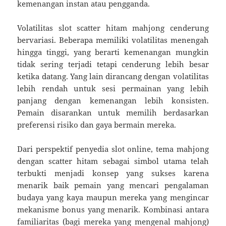
kemenangan instan atau pengganda.
Volatilitas slot scatter hitam mahjong cenderung
bervariasi. Beberapa memiliki volatilitas menengah
hingga tinggi, yang berarti kemenangan mungkin
tidak sering terjadi tetapi cenderung lebih besar
ketika datang. Yang lain dirancang dengan volatilitas
lebih rendah untuk sesi permainan yang lebih
panjang dengan kemenangan lebih konsisten.
Pemain disarankan untuk memilih berdasarkan
preferensi risiko dan gaya bermain mereka.
Dari perspektif penyedia slot online, tema mahjong
dengan scatter hitam sebagai simbol utama telah
terbukti menjadi konsep yang sukses karena
menarik baik pemain yang mencari pengalaman
budaya yang kaya maupun mereka yang mengincar
mekanisme bonus yang menarik. Kombinasi antara
familiaritas (bagi mereka yang mengenal mahjong)