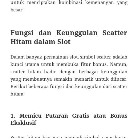
untuk menciptakan kombinasi kemenangan yang
besar.
Fungsi dan Keunggulan Scatter
Hitam dalam Slot
Dalam banyak permainan slot, simbol scatter adalah
kunci utama untuk membuka fitur bonus. Namun,
scatter hitam hadir dengan berbagai keunggulan
yang membuatnya semakin menarik untuk diincar.
Berikut beberapa fungsi dan keunggulan dari scatter
hitam:
1. Memicu Putaran Gratis atau Bonus
Eksklusif
Scatter hitam biasanya menjadi simbol yang harus