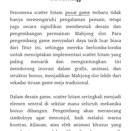
Fenomena scatter hitam
pusat game
terbaru tidak
hanya memengaruhi pengalaman pemain, tetapi
juga secara signifikan membentuk desain dan
pengembangan permainan Mahjong slot. Para
pengembang game menyadari daya tarik luar biasa
dari fitur ini, sehingga mereka berlomba-lomba
untuk menciptakan implementasi scatter hitam yang
paling menarik dan menguntungkan. Ini
mendorong inovasi dalam grafis, animasi, dan
struktur bonus, menjadikan Mahjong slot lebih dari
sekadar tiruan game meja tradisional.
Dalam desain game, scatter hitam seringkali menjadi
elemen sentral di sekitar mana seluruh mekanika
bonus dibangun. Pengembang akan merancang
simbolnya agar menonjol, baik melalui warna
kontras, kilauan, atau efek animasi khusus yang