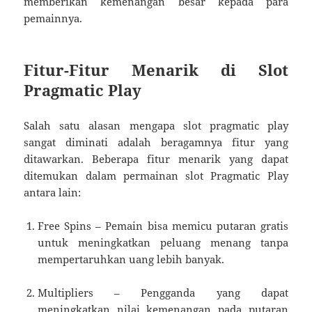
memberikan kemenangan besar kepada para
pemainnya.
Fitur-Fitur Menarik di Slot
Pragmatic Play
Salah satu alasan mengapa slot pragmatic play
sangat diminati adalah beragamnya fitur yang
ditawarkan. Beberapa fitur menarik yang dapat
ditemukan dalam permainan slot Pragmatic Play
antara lain:
Free Spins – Pemain bisa memicu putaran gratis
untuk meningkatkan peluang menang tanpa
mempertaruhkan uang lebih banyak.
Multipliers – Pengganda yang dapat
meningkatkan nilai kemenangan pada putaran