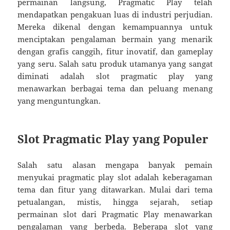
permainan langsung, Pragmatic Play telah
mendapatkan pengakuan luas di industri perjudian.
Mereka dikenal dengan kemampuannya untuk
menciptakan pengalaman bermain yang menarik
dengan grafis canggih, fitur inovatif, dan gameplay
yang seru. Salah satu produk utamanya yang sangat
diminati adalah slot pragmatic play yang
menawarkan berbagai tema dan peluang menang
yang menguntungkan.
Slot Pragmatic Play yang Populer
Salah satu alasan mengapa banyak pemain
menyukai pragmatic play slot adalah keberagaman
tema dan fitur yang ditawarkan. Mulai dari tema
petualangan, mistis, hingga sejarah, setiap
permainan slot dari Pragmatic Play menawarkan
pengalaman yang berbeda. Beberapa slot yang