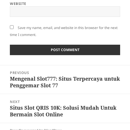
WEBSITE
Save my name, email, and website in this browser for the next
time I comment.
Post
PREVIOUS
navigation
Mengenal Slot777: Situs Terpercaya untuk
Previous
Penggemar Slot 77
post:
NEXT
Situs Slot QRIS 10K: Solusi Mudah Untuk
Next
Bermain Slot Online
post: