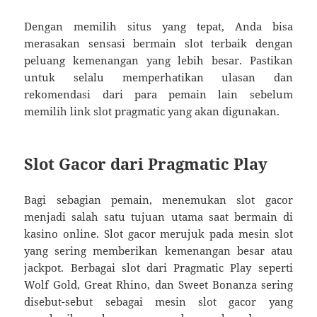
Dengan memilih situs yang tepat, Anda bisa
merasakan sensasi bermain slot terbaik dengan
peluang kemenangan yang lebih besar. Pastikan
untuk selalu memperhatikan ulasan dan
rekomendasi dari para pemain lain sebelum
memilih link slot pragmatic yang akan digunakan.
Slot Gacor dari Pragmatic Play
Bagi sebagian pemain, menemukan slot gacor
menjadi salah satu tujuan utama saat bermain di
kasino online. Slot gacor merujuk pada mesin slot
yang sering memberikan kemenangan besar atau
jackpot. Berbagai slot dari Pragmatic Play seperti
Wolf Gold, Great Rhino, dan Sweet Bonanza sering
disebut-sebut sebagai mesin slot gacor yang