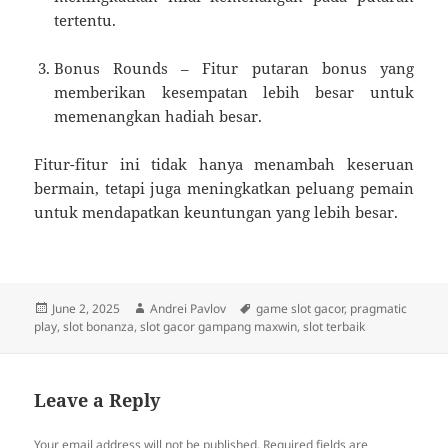
tertentu.
Bonus Rounds – Fitur putaran bonus yang
memberikan kesempatan lebih besar untuk
memenangkan hadiah besar.
Fitur-fitur ini tidak hanya menambah keseruan
bermain, tetapi juga meningkatkan peluang pemain
untuk mendapatkan keuntungan yang lebih besar.
Posted
Author
Tags
June 2, 2025
Andrei Pavlov
game slot gacor
,
pragmatic
on
play
,
slot bonanza
,
slot gacor gampang maxwin
,
slot terbaik
Leave a Reply
Your email address will not be published.
Required fields are