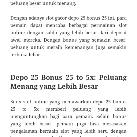
peluang besar untuk menang.
Dengan adanya slot gacor depo 25 bonus 25 ini, para
pemain dapat mencoba berbagai permainan slot
online dengan saldo yang lebih besar dari deposit
awal mereka. Dengan bonus yang semakin besar,
peluang untuk meraih kemenangan juga semakin
terbuka lebar.
Depo 25 Bonus 25 to 5x: Peluang
Menang yang Lebih Besar
Situs slot online yang menawarkan depo 25 bonus
25 to 5x memberi peluang yang lebih
menguntungkan bagi para pemain. Selain bonus
yang lebih besar, pemain juga bisa merasakan
pengalaman bermain slot yang lebih seru dengan