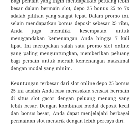
Bagi pemain yang ingin mendapatkan peluang lebih
besar dalam bermain slot, depo 25 bonus 25 to 7x
adalah pilihan yang sangat tepat. Dalam promo ini,
selain mendapatkan bonus deposit sebesar 25 ribu,
Anda juga memiliki kesempatan untuk
menggandakan kemenangan Anda hingga 7 kali
lipat. Ini merupakan salah satu promo slot online
yang paling menguntungkan, memberikan peluang
bagi pemain untuk meraih kemenangan maksimal
dengan modal yang minim.
Keuntungan terbesar dari slot online depo 25 bonus
25 ini adalah Anda bisa merasakan sensasi bermain
di situs slot gacor dengan peluang menang yang
lebih besar. Dengan kombinasi modal deposit kecil
dan bonus besar, Anda dapat menjelajahi berbagai
permainan slot menarik dengan lebih percaya diri.