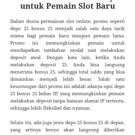
untuk Pemain Slot Baru
Dalam dunia permainan slot online, promo seperti
depo 25 bonus 25 menjadi salah satu daya tarik
utama bagi pemain baru maupun pemain lama.
Promo ini memungkinkan pemain untuk
mendapatkan tambahan modal saat melakukan
deposit awal. Dengan kata lain, ketika Anda
melakukan deposit 25, Anda bisa langsung
menerima bonus 25, sehingga total saldo yang bisa
dimainkan menjadi lebih besar. Salah satu
keuntungan dari promo ini adalah adanya opsi depo
25 bonus 25 bebas IP, yang memungkinkan pemain
melakukan deposit tanpa batasan alamat IP tertentu,
sehingga lebih fleksibel dan nyaman.
Selain itu, ada juga jenis depo 25 bonus 25 di depan,
yang artinya bonus akan langsung diberikan