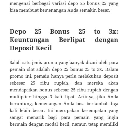
mengenai berbagai variasi depo 25 bonus 25 yang
bisa membuat kemenangan Anda semakin besar.
Depo 25 Bonus 25 to 3x:
Keuntungan Berlipat dengan
Deposit Kecil
Salah satu jenis promo yang banyak dicari oleh para
pemain slot adalah depo 25 bonus 25 to 3x. Dalam
promo ini, pemain hanya perlu melakukan deposit
sebesar 25 ribu rupiah, dan mereka akan
mendapatkan bonus sebesar 25 ribu rupiah dengan
multiplier hingga 3 kali lipat. Artinya, jika Anda
beruntung, kemenangan Anda bisa bertambah tiga
kali lebih besar. Ini merupakan kesempatan yang
sangat menarik bagi para pemain yang ingin
bermain dengan modal kecil, namun tetap memiliki