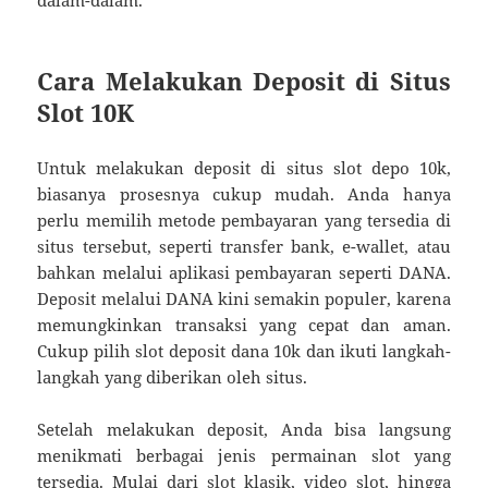
dalam-dalam.
Cara Melakukan Deposit di Situs
Slot 10K
Untuk melakukan deposit di situs slot depo 10k,
biasanya prosesnya cukup mudah. Anda hanya
perlu memilih metode pembayaran yang tersedia di
situs tersebut, seperti transfer bank, e-wallet, atau
bahkan melalui aplikasi pembayaran seperti DANA.
Deposit melalui DANA kini semakin populer, karena
memungkinkan transaksi yang cepat dan aman.
Cukup pilih slot deposit dana 10k dan ikuti langkah-
langkah yang diberikan oleh situs.
Setelah melakukan deposit, Anda bisa langsung
menikmati berbagai jenis permainan slot yang
tersedia. Mulai dari slot klasik, video slot, hingga