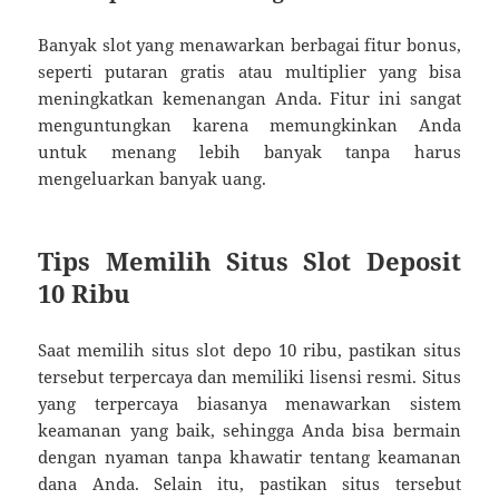
Banyak slot yang menawarkan berbagai fitur bonus,
seperti putaran gratis atau multiplier yang bisa
meningkatkan kemenangan Anda. Fitur ini sangat
menguntungkan karena memungkinkan Anda
untuk menang lebih banyak tanpa harus
mengeluarkan banyak uang.
Tips Memilih Situs Slot Deposit
10 Ribu
Saat memilih situs slot depo 10 ribu, pastikan situs
tersebut terpercaya dan memiliki lisensi resmi. Situs
yang terpercaya biasanya menawarkan sistem
keamanan yang baik, sehingga Anda bisa bermain
dengan nyaman tanpa khawatir tentang keamanan
dana Anda. Selain itu, pastikan situs tersebut