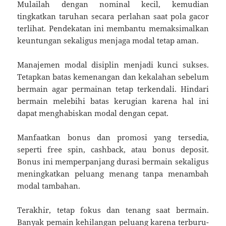
Mulailah dengan nominal kecil, kemudian
tingkatkan taruhan secara perlahan saat pola gacor
terlihat. Pendekatan ini membantu memaksimalkan
keuntungan sekaligus menjaga modal tetap aman.
Manajemen modal disiplin menjadi kunci sukses.
Tetapkan batas kemenangan dan kekalahan sebelum
bermain agar permainan tetap terkendali. Hindari
bermain melebihi batas kerugian karena hal ini
dapat menghabiskan modal dengan cepat.
Manfaatkan bonus dan promosi yang tersedia,
seperti free spin, cashback, atau bonus deposit.
Bonus ini memperpanjang durasi bermain sekaligus
meningkatkan peluang menang tanpa menambah
modal tambahan.
Terakhir, tetap fokus dan tenang saat bermain.
Banyak pemain kehilangan peluang karena terburu-