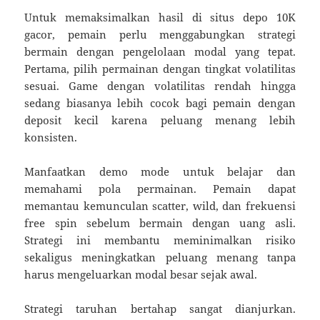
Untuk memaksimalkan hasil di situs depo 10K
gacor, pemain perlu menggabungkan strategi
bermain dengan pengelolaan modal yang tepat.
Pertama, pilih permainan dengan tingkat volatilitas
sesuai. Game dengan volatilitas rendah hingga
sedang biasanya lebih cocok bagi pemain dengan
deposit kecil karena peluang menang lebih
konsisten.
Manfaatkan demo mode untuk belajar dan
memahami pola permainan. Pemain dapat
memantau kemunculan scatter, wild, dan frekuensi
free spin sebelum bermain dengan uang asli.
Strategi ini membantu meminimalkan risiko
sekaligus meningkatkan peluang menang tanpa
harus mengeluarkan modal besar sejak awal.
Strategi taruhan bertahap sangat dianjurkan.