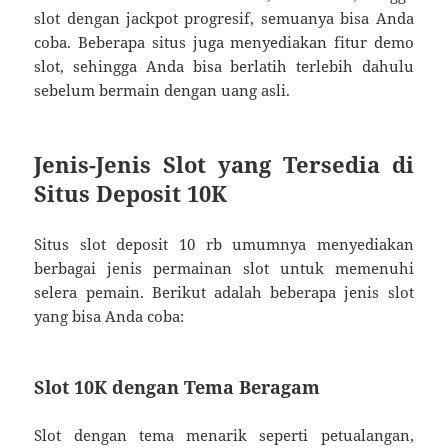
slot dengan jackpot progresif, semuanya bisa Anda
coba. Beberapa situs juga menyediakan fitur demo
slot, sehingga Anda bisa berlatih terlebih dahulu
sebelum bermain dengan uang asli.
Jenis-Jenis Slot yang Tersedia di
Situs Deposit 10K
Situs slot deposit 10 rb umumnya menyediakan
berbagai jenis permainan slot untuk memenuhi
selera pemain. Berikut adalah beberapa jenis slot
yang bisa Anda coba:
Slot 10K dengan Tema Beragam
Slot dengan tema menarik seperti petualangan,