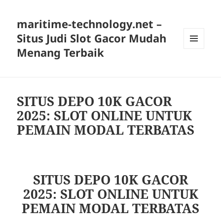
maritime-technology.net –
Situs Judi Slot Gacor Mudah
Menang Terbaik
MENU
AND
WIDGETS
SITUS DEPO 10K GACOR
2025: SLOT ONLINE UNTUK
PEMAIN MODAL TERBATAS
SITUS DEPO 10K GACOR
2025: SLOT ONLINE UNTUK
PEMAIN MODAL TERBATAS