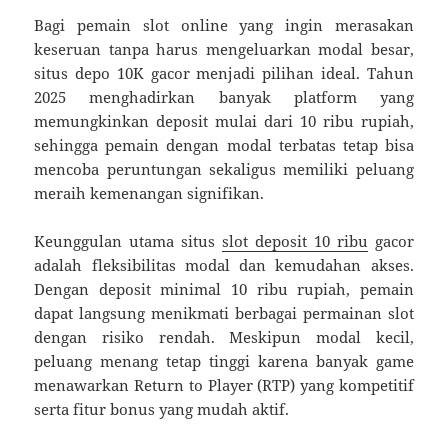
Bagi pemain slot online yang ingin merasakan
keseruan tanpa harus mengeluarkan modal besar,
situs depo 10K gacor menjadi pilihan ideal. Tahun
2025 menghadirkan banyak platform yang
memungkinkan deposit mulai dari 10 ribu rupiah,
sehingga pemain dengan modal terbatas tetap bisa
mencoba peruntungan sekaligus memiliki peluang
meraih kemenangan signifikan.
Keunggulan utama situs
slot deposit 10 ribu
gacor
adalah fleksibilitas modal dan kemudahan akses.
Dengan deposit minimal 10 ribu rupiah, pemain
dapat langsung menikmati berbagai permainan slot
dengan risiko rendah. Meskipun modal kecil,
peluang menang tetap tinggi karena banyak game
menawarkan Return to Player (RTP) yang kompetitif
serta fitur bonus yang mudah aktif.