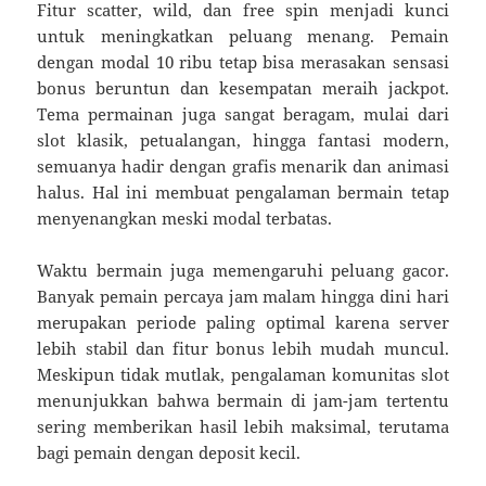
Fitur scatter, wild, dan free spin menjadi kunci
untuk meningkatkan peluang menang. Pemain
dengan modal 10 ribu tetap bisa merasakan sensasi
bonus beruntun dan kesempatan meraih jackpot.
Tema permainan juga sangat beragam, mulai dari
slot klasik, petualangan, hingga fantasi modern,
semuanya hadir dengan grafis menarik dan animasi
halus. Hal ini membuat pengalaman bermain tetap
menyenangkan meski modal terbatas.
Waktu bermain juga memengaruhi peluang gacor.
Banyak pemain percaya jam malam hingga dini hari
merupakan periode paling optimal karena server
lebih stabil dan fitur bonus lebih mudah muncul.
Meskipun tidak mutlak, pengalaman komunitas slot
menunjukkan bahwa bermain di jam-jam tertentu
sering memberikan hasil lebih maksimal, terutama
bagi pemain dengan deposit kecil.