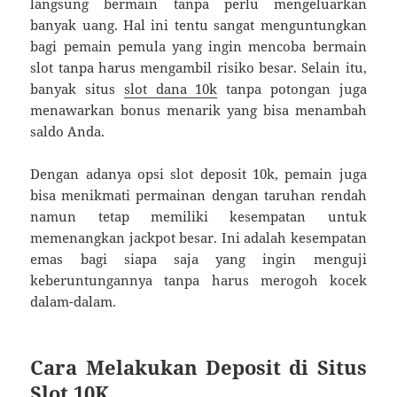
langsung bermain tanpa perlu mengeluarkan
banyak uang. Hal ini tentu sangat menguntungkan
bagi pemain pemula yang ingin mencoba bermain
slot tanpa harus mengambil risiko besar. Selain itu,
banyak situs
slot dana 10k
tanpa potongan juga
menawarkan bonus menarik yang bisa menambah
saldo Anda.
Dengan adanya opsi slot deposit 10k, pemain juga
bisa menikmati permainan dengan taruhan rendah
namun tetap memiliki kesempatan untuk
memenangkan jackpot besar. Ini adalah kesempatan
emas bagi siapa saja yang ingin menguji
keberuntungannya tanpa harus merogoh kocek
dalam-dalam.
Cara Melakukan Deposit di Situs
Slot 10K