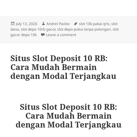
Posted
Author
Tags
July 13, 2026
Andrei Pavlov
slot 10k pakai qris
,
slot
on
dana
,
slot depo 10rb gacor
,
slot depo pulsa tanpa potongan
,
slot
on Rahasia Cuan Maksimal Modal Rec
gacor depo 10k
Leave a comment
Situs Slot Deposit 10 RB:
Cara Mudah Bermain
dengan Modal Terjangkau
Situs Slot Deposit 10 RB:
Cara Mudah Bermain
dengan Modal Terjangkau