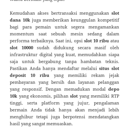
Kemudahan akses bertransaksi menggunakan
slot
dana 10k
juga memberikan keunggulan kompetitif
bagi para pemain untuk segera mengamankan
momentum saat sebuah mesin sedang dalam
performa terbaiknya. Saat ini, opsi
slot 10 ribu
atau
slot 10000
sudah didukung secara masif oleh
infrastruktur digital yang kuat, memudahkan siapa
saja untuk bergabung tanpa hambatan teknis.
Pastikan Anda hanya mendaftar melalui
situs slot
deposit 10 ribu
yang memiliki rekam jejak
pembayaran yang bersih dan layanan pelanggan
yang responsif. Dengan memadukan modal
depo
10k
yang ekonomis, pilihan
slot
yang memiliki RTP
tinggi, serta platform yang jujur, pengalaman
bermain Anda tidak hanya akan menjadi lebih
menghibur tetapi juga berpotensi mendatangkan
hasil yang sangat memuaskan.