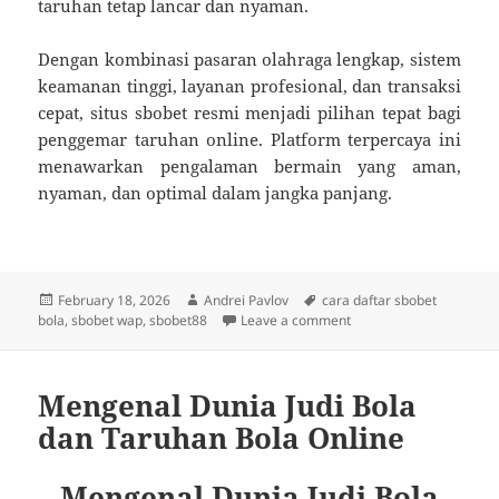
taruhan tetap lancar dan nyaman.
Dengan kombinasi pasaran olahraga lengkap, sistem
keamanan tinggi, layanan profesional, dan transaksi
cepat, situs sbobet resmi menjadi pilihan tepat bagi
penggemar taruhan online. Platform terpercaya ini
menawarkan pengalaman bermain yang aman,
nyaman, dan optimal dalam jangka panjang.
Posted
Author
Tags
February 18, 2026
Andrei Pavlov
cara daftar sbobet
on
on Situs Sbobet Resmi:
bola
,
sbobet wap
,
sbobet88
Leave a comment
Mengenal Dunia Judi Bola
dan Taruhan Bola Online
Mengenal Dunia Judi Bola