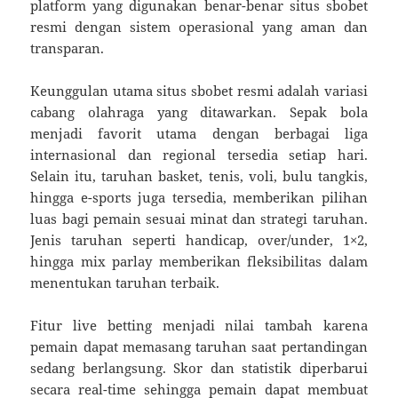
platform yang digunakan benar-benar situs sbobet
resmi dengan sistem operasional yang aman dan
transparan.
Keunggulan utama situs sbobet resmi adalah variasi
cabang olahraga yang ditawarkan. Sepak bola
menjadi favorit utama dengan berbagai liga
internasional dan regional tersedia setiap hari.
Selain itu, taruhan basket, tenis, voli, bulu tangkis,
hingga e-sports juga tersedia, memberikan pilihan
luas bagi pemain sesuai minat dan strategi taruhan.
Jenis taruhan seperti handicap, over/under, 1×2,
hingga mix parlay memberikan fleksibilitas dalam
menentukan taruhan terbaik.
Fitur live betting menjadi nilai tambah karena
pemain dapat memasang taruhan saat pertandingan
sedang berlangsung. Skor dan statistik diperbarui
secara real-time sehingga pemain dapat membuat