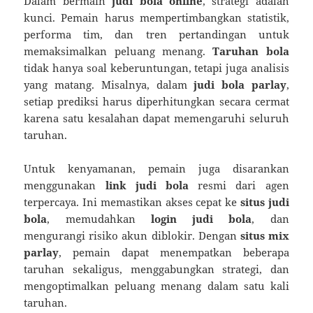
Dalam bermain
judi bola online
, strategi adalah
kunci. Pemain harus mempertimbangkan statistik,
performa tim, dan tren pertandingan untuk
memaksimalkan peluang menang.
Taruhan bola
tidak hanya soal keberuntungan, tetapi juga analisis
yang matang. Misalnya, dalam
judi bola parlay
,
setiap prediksi harus diperhitungkan secara cermat
karena satu kesalahan dapat memengaruhi seluruh
taruhan.
Untuk kenyamanan, pemain juga disarankan
menggunakan
link judi bola
resmi dari agen
terpercaya. Ini memastikan akses cepat ke
situs judi
bola
, memudahkan
login judi bola
, dan
mengurangi risiko akun diblokir. Dengan
situs mix
parlay
, pemain dapat menempatkan beberapa
taruhan sekaligus, menggabungkan strategi, dan
mengoptimalkan peluang menang dalam satu kali
taruhan.