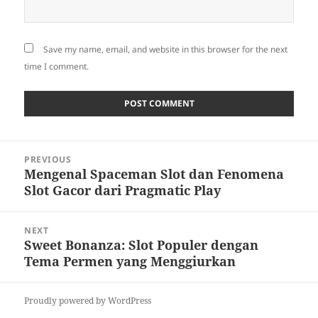
Save my name, email, and website in this browser for the next
time I comment.
Post
PREVIOUS
navigation
Mengenal Spaceman Slot dan Fenomena
Previous
Slot Gacor dari Pragmatic Play
post:
NEXT
Sweet Bonanza: Slot Populer dengan
Next
Tema Permen yang Menggiurkan
post:
Proudly powered by WordPress