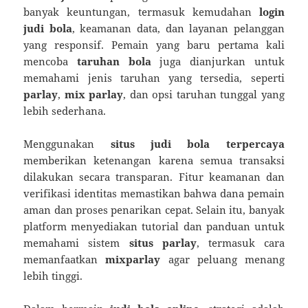
banyak keuntungan, termasuk kemudahan
login
judi bola
, keamanan data, dan layanan pelanggan
yang responsif. Pemain yang baru pertama kali
mencoba
taruhan bola
juga dianjurkan untuk
memahami jenis taruhan yang tersedia, seperti
parlay
,
mix parlay
, dan opsi taruhan tunggal yang
lebih sederhana.
Menggunakan
situs judi bola terpercaya
memberikan ketenangan karena semua transaksi
dilakukan secara transparan. Fitur keamanan dan
verifikasi identitas memastikan bahwa dana pemain
aman dan proses penarikan cepat. Selain itu, banyak
platform menyediakan tutorial dan panduan untuk
memahami sistem
situs parlay
, termasuk cara
memanfaatkan
mixparlay
agar peluang menang
lebih tinggi.