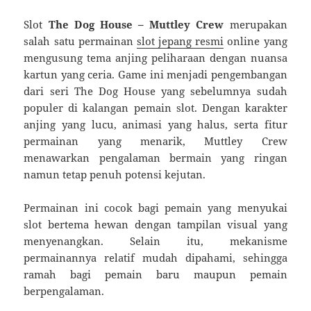
Slot
The Dog House – Muttley Crew
merupakan
salah satu permainan
slot jepang resmi
online yang
mengusung tema anjing peliharaan dengan nuansa
kartun yang ceria. Game ini menjadi pengembangan
dari seri The Dog House yang sebelumnya sudah
populer di kalangan pemain slot. Dengan karakter
anjing yang lucu, animasi yang halus, serta fitur
permainan yang menarik, Muttley Crew
menawarkan pengalaman bermain yang ringan
namun tetap penuh potensi kejutan.
Permainan ini cocok bagi pemain yang menyukai
slot bertema hewan dengan tampilan visual yang
menyenangkan. Selain itu, mekanisme
permainannya relatif mudah dipahami, sehingga
ramah bagi pemain baru maupun pemain
berpengalaman.