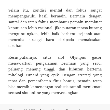
Selain itu, kondisi mental dan fokus sangat
mempengaruhi hasil bermain. Bermain dengan
santai dan tetap fokus membantu pemain membuat
keputusan lebih rasional. Jika putaran terasa kurang
menguntungkan, lebih baik berhenti sejenak atau
mencoba strategi baru daripada memaksakan
taruhan.
Kesimpulannya, situs slot Olympus gacor
menawarkan pengalaman bermain yang seru,
peluang menang tinggi, dan hiburan bertema
mitologi Yunani yang epik. Dengan strategi yang
tepat dan pemanfaatan fitur bonus, pemain tetap
bisa meraih kemenangan realistis sambil menikmati
sensasi slot online yang menyenangkan.