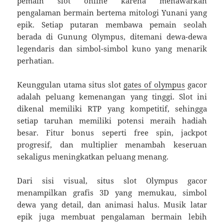
pemain slot online karena menawarkan
pengalaman bermain bertema mitologi Yunani yang
epik. Setiap putaran membawa pemain seolah
berada di Gunung Olympus, ditemani dewa-dewa
legendaris dan simbol-simbol kuno yang menarik
perhatian.
Keunggulan utama situs slot
gates of olympus
gacor
adalah peluang kemenangan yang tinggi. Slot ini
dikenal memiliki RTP yang kompetitif, sehingga
setiap taruhan memiliki potensi meraih hadiah
besar. Fitur bonus seperti free spin, jackpot
progresif, dan multiplier menambah keseruan
sekaligus meningkatkan peluang menang.
Dari sisi visual, situs slot Olympus gacor
menampilkan grafis 3D yang memukau, simbol
dewa yang detail, dan animasi halus. Musik latar
epik juga membuat pengalaman bermain lebih