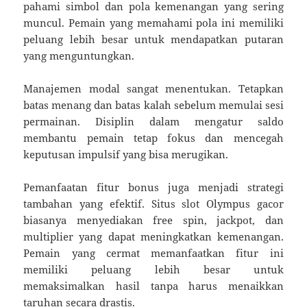
pahami simbol dan pola kemenangan yang sering
muncul. Pemain yang memahami pola ini memiliki
peluang lebih besar untuk mendapatkan putaran
yang menguntungkan.
Manajemen modal sangat menentukan. Tetapkan
batas menang dan batas kalah sebelum memulai sesi
permainan. Disiplin dalam mengatur saldo
membantu pemain tetap fokus dan mencegah
keputusan impulsif yang bisa merugikan.
Pemanfaatan fitur bonus juga menjadi strategi
tambahan yang efektif. Situs slot Olympus gacor
biasanya menyediakan free spin, jackpot, dan
multiplier yang dapat meningkatkan kemenangan.
Pemain yang cermat memanfaatkan fitur ini
memiliki peluang lebih besar untuk
memaksimalkan hasil tanpa harus menaikkan
taruhan secara drastis.