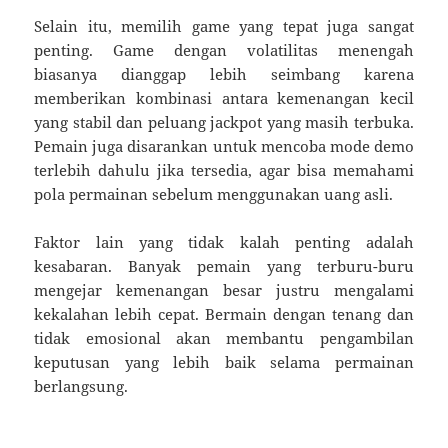
Selain itu, memilih game yang tepat juga sangat
penting. Game dengan volatilitas menengah
biasanya dianggap lebih seimbang karena
memberikan kombinasi antara kemenangan kecil
yang stabil dan peluang jackpot yang masih terbuka.
Pemain juga disarankan untuk mencoba mode demo
terlebih dahulu jika tersedia, agar bisa memahami
pola permainan sebelum menggunakan uang asli.
Faktor lain yang tidak kalah penting adalah
kesabaran. Banyak pemain yang terburu-buru
mengejar kemenangan besar justru mengalami
kekalahan lebih cepat. Bermain dengan tenang dan
tidak emosional akan membantu pengambilan
keputusan yang lebih baik selama permainan
berlangsung.