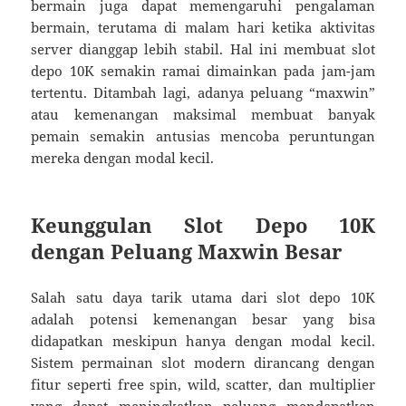
bermain juga dapat memengaruhi pengalaman
bermain, terutama di malam hari ketika aktivitas
server dianggap lebih stabil. Hal ini membuat slot
depo 10K semakin ramai dimainkan pada jam-jam
tertentu. Ditambah lagi, adanya peluang “maxwin”
atau kemenangan maksimal membuat banyak
pemain semakin antusias mencoba peruntungan
mereka dengan modal kecil.
Keunggulan Slot Depo 10K
dengan Peluang Maxwin Besar
Salah satu daya tarik utama dari slot depo 10K
adalah potensi kemenangan besar yang bisa
didapatkan meskipun hanya dengan modal kecil.
Sistem permainan slot modern dirancang dengan
fitur seperti free spin, wild, scatter, dan multiplier