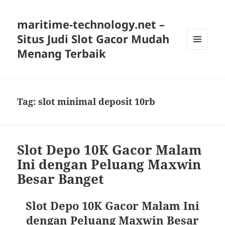
maritime-technology.net –
Situs Judi Slot Gacor Mudah
Menang Terbaik
MENU
AND
WIDGETS
Tag:
slot minimal deposit 10rb
Slot Depo 10K Gacor Malam
Ini dengan Peluang Maxwin
Besar Banget
Slot Depo 10K Gacor Malam Ini
dengan Peluang Maxwin Besar