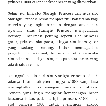
princess 1000 karena jackpot besar yang ditawarkan.
Selain itu, link slot Starlight Princess dan situs slot
Starlight Princess resmi menjadi rujukan utama bagi
mereka yang ingin bermain dengan aman dan
nyaman. Situs Starlight Princess menyediakan
berbagai informasi penting seperti slot princess
gacor, princess slot gacor, hingga slot inces gacor
yang sedang trending. Untuk mendapatkan
pengalaman maksimal, disarankan untuk mencoba
slot princess, starlight slot, maupun slot incess yang
ada di situs resmi.
Keunggulan lain dari slot Starlight Princess adalah
adanya fitur multiplier hingga x1000 yang bisa
meningkatkan kemenangan secara signifikan.
Pemain yang ingin mengejar kemenangan besar
biasanya fokus pada starlight princess x1000 atau
slot princess 1000 untuk mengincar jackpot