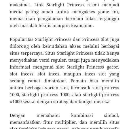
maksimal. Link Starlight Princess resmi menjadi
media paling aman untuk mengakses game ini,
memastikan pengalaman bermain tidak terganggu
oleh masalah teknis maupun keamanan.
Popularitas Starlight Princess dan Princess Slot juga
didorong oleh kemudahan akses melalui berbagai
situs terpercaya. Situs Starlight Princess tidak hanya
menyediakan versi reguler, tetapi juga menyediakan
informasi mengenai slot Starlight Princess gacor,
slot incess, slot inces, maupun inces slot yang
sedang ramai dimainkan. Pemain bisa memilih
antara berbagai varian slot, termasuk slot princess
1000, starlight princess 1000, atau starlight princess
x1000 sesuai dengan strategi dan budget mereka.
Dengan memahami kombinasi simbol,
memanfaatkan fitur multiplier, dan memilih situs