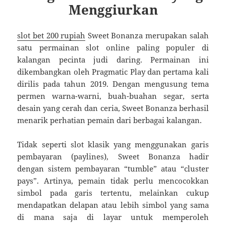
Menggiurkan
slot bet 200 rupiah
Sweet Bonanza merupakan salah
satu permainan slot online paling populer di
kalangan pecinta judi daring. Permainan ini
dikembangkan oleh
Pragmatic Play
dan pertama kali
dirilis pada tahun 2019. Dengan mengusung tema
permen warna-warni, buah-buahan segar, serta
desain yang cerah dan ceria, Sweet Bonanza berhasil
menarik perhatian pemain dari berbagai kalangan.
Tidak seperti slot klasik yang menggunakan garis
pembayaran (paylines), Sweet Bonanza hadir
dengan sistem pembayaran “tumble” atau “cluster
pays”. Artinya, pemain tidak perlu mencocokkan
simbol pada garis tertentu, melainkan cukup
mendapatkan delapan atau lebih simbol yang sama
di mana saja di layar untuk memperoleh