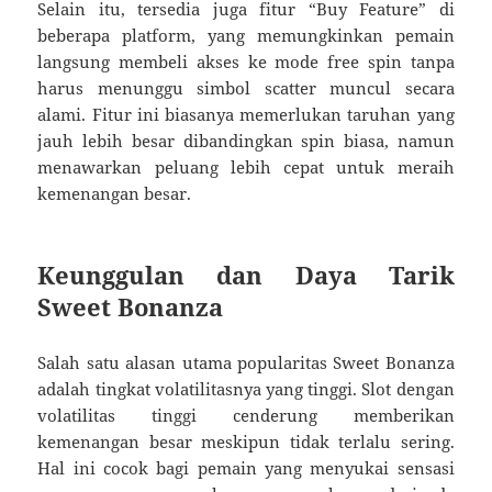
Selain itu, tersedia juga fitur “Buy Feature” di
beberapa platform, yang memungkinkan pemain
langsung membeli akses ke mode free spin tanpa
harus menunggu simbol scatter muncul secara
alami. Fitur ini biasanya memerlukan taruhan yang
jauh lebih besar dibandingkan spin biasa, namun
menawarkan peluang lebih cepat untuk meraih
kemenangan besar.
Keunggulan dan Daya Tarik
Sweet Bonanza
Salah satu alasan utama popularitas Sweet Bonanza
adalah tingkat volatilitasnya yang tinggi. Slot dengan
volatilitas tinggi cenderung memberikan
kemenangan besar meskipun tidak terlalu sering.
Hal ini cocok bagi pemain yang menyukai sensasi