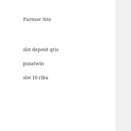
Partner Site
slot deposit qris
pusatwin
slot 10 ribu