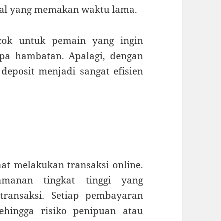
ual yang memakan waktu lama.
ocok untuk pemain yang ingin
pa hambatan. Apalagi, dengan
 deposit menjadi sangat efisien
at melakukan transaksi online.
manan tingkat tinggi yang
transaksi. Setiap pembayaran
sehingga risiko penipuan atau