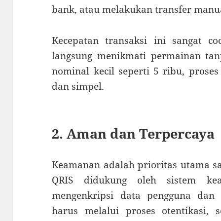
bank, atau melakukan transfer man
Kecepatan transaksi ini sangat c
langsung menikmati permainan tan
nominal kecil seperti 5 ribu, proses
dan simpel.
2. Aman dan Terpercaya
Keamanan adalah prioritas utama sa
QRIS didukung oleh sistem kea
mengenkripsi data pengguna dan 
harus melalui proses otentikasi, 