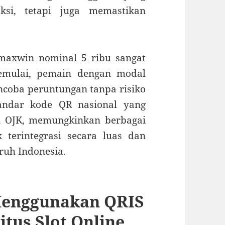
si, tetapi juga memastikan
axwin nominal 5 ribu sangat
emulai, pemain dengan modal
ncoba peruntungan tanpa risiko
tandar kode QR nasional yang
n OJK, memungkinkan berbagai
 terintegrasi secara luas dan
ruh Indonesia.
Menggunakan QRIS
itus Slot Online