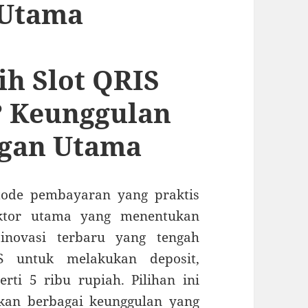
 Utama
h Slot QRIS
? Keunggulan
gan Utama
tode pembayaran yang praktis
ktor utama yang menentukan
inovasi terbaru yang tengah
S untuk melakukan deposit,
rti 5 ribu rupiah. Pilihan ini
kan berbagai keunggulan yang