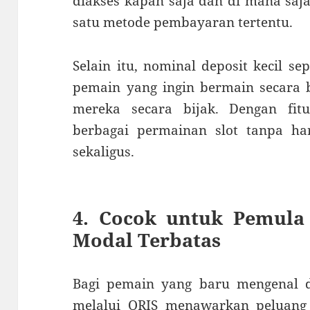
diakses kapan saja dan di mana saj
satu metode pembayaran tertentu.
Selain itu, nominal deposit kecil se
pemain yang ingin bermain secara 
mereka secara bijak. Dengan fit
berbagai permainan slot tanpa h
sekaligus.
4. Cocok untuk Pemula
Modal Terbatas
Bagi pemain yang baru mengenal dun
melalui QRIS menawarkan peluang 