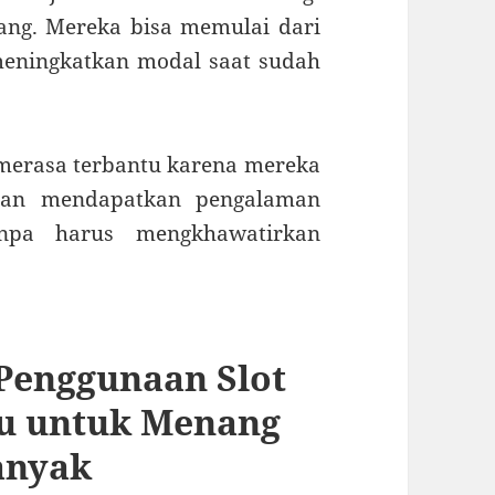
ang. Mereka bisa memulai dari
meningkatkan modal saat sudah
merasa terbantu karena mereka
 dan mendapatkan pengalaman
npa harus mengkhawatirkan
Penggunaan Slot
bu untuk Menang
anyak