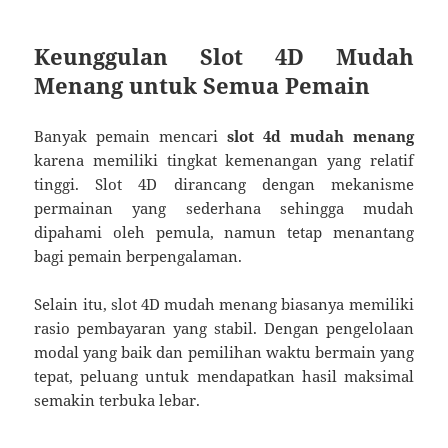
Keunggulan Slot 4D Mudah
Menang untuk Semua Pemain
Banyak pemain mencari
slot 4d mudah menang
karena memiliki tingkat kemenangan yang relatif
tinggi. Slot 4D dirancang dengan mekanisme
permainan yang sederhana sehingga mudah
dipahami oleh pemula, namun tetap menantang
bagi pemain berpengalaman.
Selain itu, slot 4D mudah menang biasanya memiliki
rasio pembayaran yang stabil. Dengan pengelolaan
modal yang baik dan pemilihan waktu bermain yang
tepat, peluang untuk mendapatkan hasil maksimal
semakin terbuka lebar.