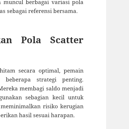
h muncul berbagai variasi pola
s sebagai referensi bersama.
kan Pola Scatter
hitam secara optimal, pemain
 beberapa strategi penting.
Mereka membagi saldo menjadi
unakan sebagian kecil untuk
k meminimalkan risiko kerugian
erikan hasil sesuai harapan.