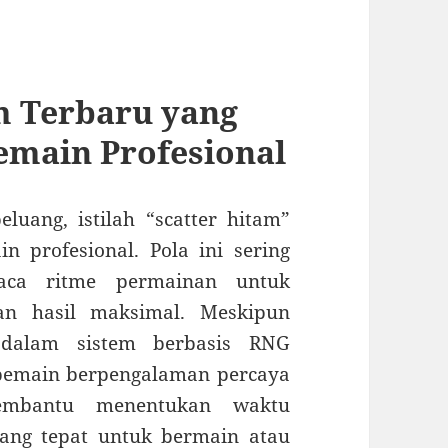
m Terbaru yang
emain Profesional
uang, istilah “scatter hitam”
 profesional. Pola ini sering
baca ritme permainan untuk
an hasil maksimal. Meskipun
dalam sistem berbasis RNG
pemain berpengalaman percaya
embantu menentukan waktu
ng tepat untuk bermain atau