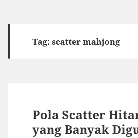
Tag:
scatter mahjong
Pola Scatter Hit
yang Banyak Dig