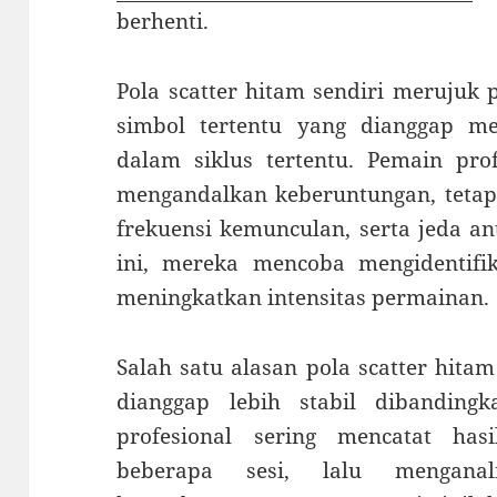
berhenti.
Pola scatter hitam sendiri merujuk
simbol tertentu yang dianggap m
dalam siklus tertentu. Pemain pro
mengandalkan keberuntungan, tetapi
frekuensi kemunculan, serta jeda a
ini, mereka mencoba mengidentif
meningkatkan intensitas permainan.
Salah satu alasan pola scatter hita
dianggap lebih stabil dibanding
profesional sering mencatat ha
beberapa sesi, lalu mengana