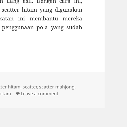
 uang asli. Dengan cara ini,
scatter hitam yang digunakan
ekatan ini membantu mereka
t penggunaan pola yang sudah
tter hitam
,
scatter
,
scatter mahjong
,
on Pola Scatter Hitam Terbaru
hitam
Leave a comment