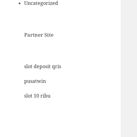
Uncategorized
Partner Site
slot deposit qris
pusatwin
slot 10 ribu