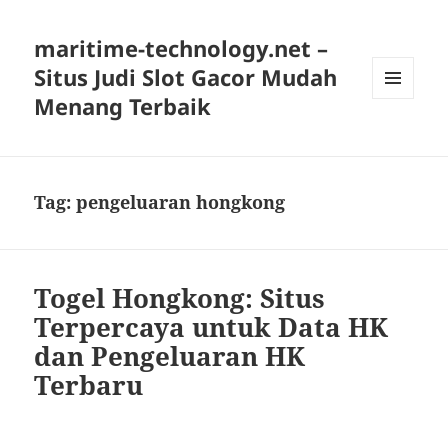
maritime-technology.net –
Situs Judi Slot Gacor Mudah
Menang Terbaik
MENU
AND
WIDGETS
Tag:
pengeluaran hongkong
Togel Hongkong: Situs
Terpercaya untuk Data HK
dan Pengeluaran HK
Terbaru