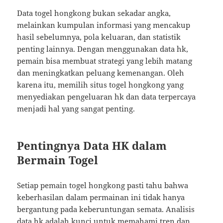
Data togel hongkong bukan sekadar angka,
melainkan kumpulan informasi yang mencakup
hasil sebelumnya, pola keluaran, dan statistik
penting lainnya. Dengan menggunakan data hk,
pemain bisa membuat strategi yang lebih matang
dan meningkatkan peluang kemenangan. Oleh
karena itu, memilih situs togel hongkong yang
menyediakan pengeluaran hk dan data terpercaya
menjadi hal yang sangat penting.
Pentingnya Data HK dalam
Bermain Togel
Setiap pemain togel hongkong pasti tahu bahwa
keberhasilan dalam permainan ini tidak hanya
bergantung pada keberuntungan semata. Analisis
data hk adalah kunci untuk memahami tren dan