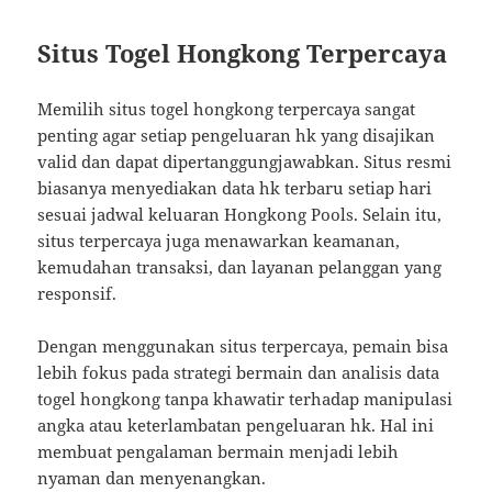
Situs Togel Hongkong Terpercaya
Memilih situs togel hongkong terpercaya sangat
penting agar setiap pengeluaran hk yang disajikan
valid dan dapat dipertanggungjawabkan. Situs resmi
biasanya menyediakan data hk terbaru setiap hari
sesuai jadwal keluaran Hongkong Pools. Selain itu,
situs terpercaya juga menawarkan keamanan,
kemudahan transaksi, dan layanan pelanggan yang
responsif.
Dengan menggunakan situs terpercaya, pemain bisa
lebih fokus pada strategi bermain dan analisis data
togel hongkong tanpa khawatir terhadap manipulasi
angka atau keterlambatan pengeluaran hk. Hal ini
membuat pengalaman bermain menjadi lebih
nyaman dan menyenangkan.