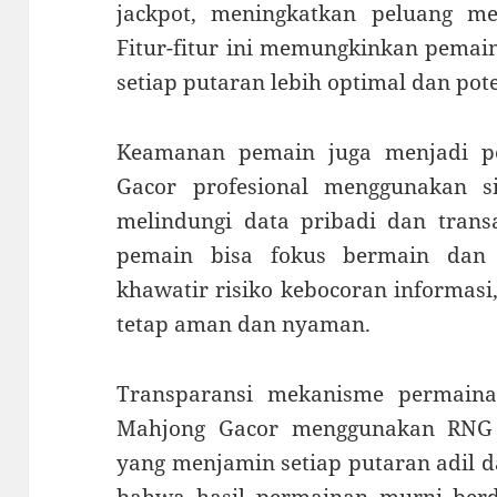
jackpot, meningkatkan peluang men
Fitur-fitur ini memungkinkan pemai
setiap putaran lebih optimal dan po
Keamanan pemain juga menjadi pe
Gacor profesional menggunakan s
melindungi data pribadi dan transa
pemain bisa fokus bermain dan
khawatir risiko kebocoran informas
tetap aman dan nyaman.
Transparansi mekanisme permaina
Mahjong Gacor menggunakan RNG
yang menjamin setiap putaran adil d