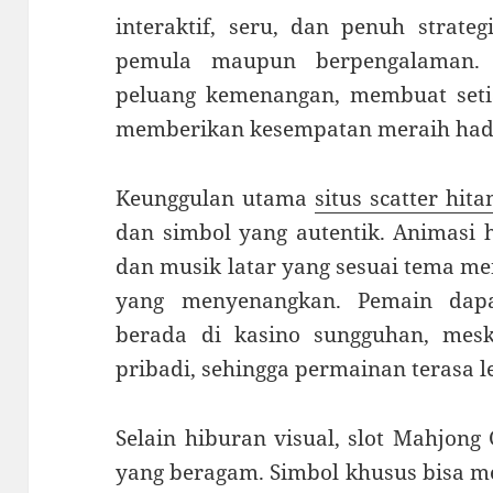
interaktif, seru, dan penuh strate
pemula maupun berpengalaman. 
peluang kemenangan, membuat seti
memberikan kesempatan meraih hadi
Keunggulan utama
situs scatter hit
dan simbol yang autentik. Animasi h
dan musik latar yang sesuai tema m
yang menyenangkan. Pemain dapa
berada di kasino sungguhan, mes
pribadi, sehingga permainan terasa le
Selain hiburan visual, slot Mahjon
yang beragam. Simbol khusus bisa mem