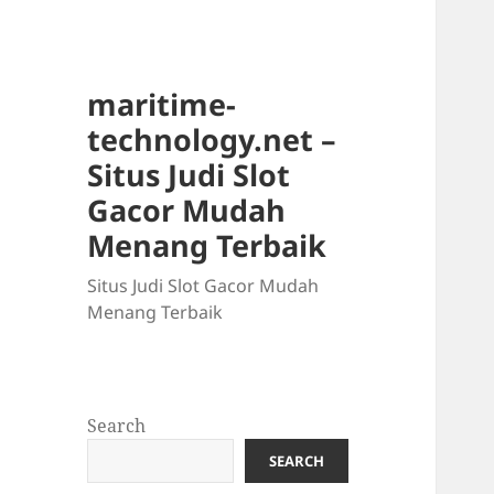
maritime-
technology.net –
Situs Judi Slot
Gacor Mudah
Menang Terbaik
Situs Judi Slot Gacor Mudah
Menang Terbaik
Search
SEARCH