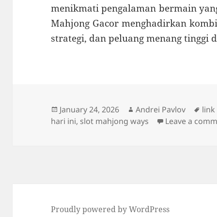
menikmati pengalaman bermain yang
Mahjong Gacor menghadirkan kombin
strategi, dan peluang menang tinggi d
Posted
Author
Tag
January 24, 2026
Andrei Pavlov
lin
on
hari ini
,
slot mahjong ways
Leave a comm
Proudly powered by WordPress