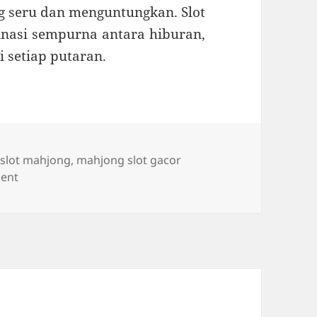
 seru dan menguntungkan. Slot
asi sempurna antara hiburan,
i setiap putaran.
s
k slot mahjong
,
mahjong slot gacor
on Slot Mahjong Gacor: Pengalaman Bermain yang M
ent