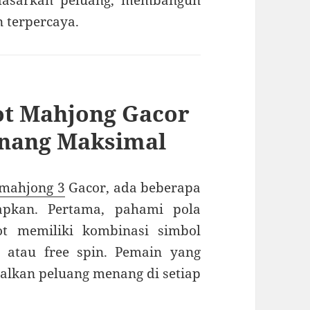
dasarkan peluang, membangun
 terpercaya.
ot Mahjong Gacor
enang Maksimal
 mahjong 3
Gacor, ada beberapa
rapkan. Pertama, pahami pola
ot memiliki kombinasi simbol
 atau free spin. Pemain yang
lkan peluang menang di setiap