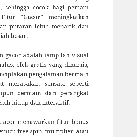
gi, sehingga cocok bagi pemain
Fitur “Gacor” meningkatkan
ap putaran lebih menarik dan
ah besar.
am
gacor adalah tampilan visual
alus, efek grafis yang dinamis,
enciptakan pengalaman bermain
t merasakan sensasi seperti
kipun bermain dari perangkat
bih hidup dan interaktif.
g Gacor menawarkan fitur bonus
icu free spin, multiplier, atau