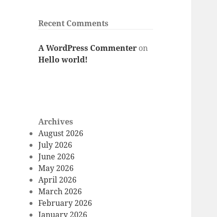
Recent Comments
A WordPress Commenter
on
Hello world!
Archives
August 2026
July 2026
June 2026
May 2026
April 2026
March 2026
February 2026
January 2026