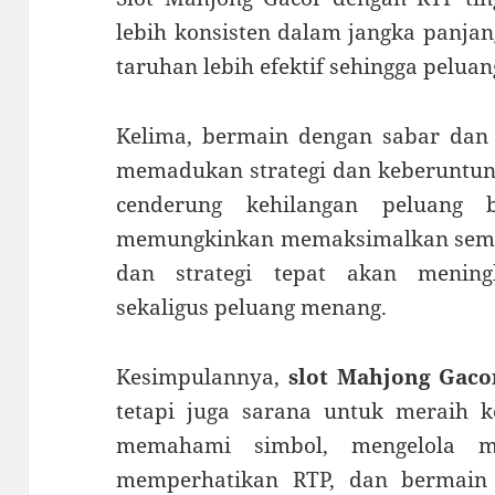
lebih konsisten dalam jangka panja
taruhan lebih efektif sehingga pelu
Kelima, bermain dengan sabar dan 
memadukan strategi dan keberuntun
cenderung kehilangan peluang 
memungkinkan memaksimalkan semua 
dan strategi tepat akan menin
sekaligus peluang menang.
Kesimpulannya,
slot Mahjong Gaco
tetapi juga sarana untuk meraih
memahami simbol, mengelola m
memperhatikan RTP, dan bermain