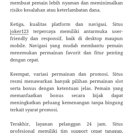
membuat pemain lebih nyaman dan meminimalkan
risiko kesalahan atau keterlambatan dana.
Ketiga, kualitas platform dan navigasi. Situs
joker123
terpercaya memiliki antarmuka user-
friendly dan responsif, baik di desktop maupun
mobile. Navigasi yang mudah membantu pemain
menemukan permainan favorit dan fitur penting
dengan cepat.
Keempat, variasi permainan dan promosi. Situs
resmi menawarkan banyak pilihan permainan slot
serta bonus dengan ketentuan jelas. Pemain yang
memanfaatkan bonus secara bijak dapat
meningkatkan peluang kemenangan tanpa bingung
terkait syarat promosi.
Terakhir, layanan pelanggan 24 jam. Situs
profesional memiliki tim support cepat tanggap,