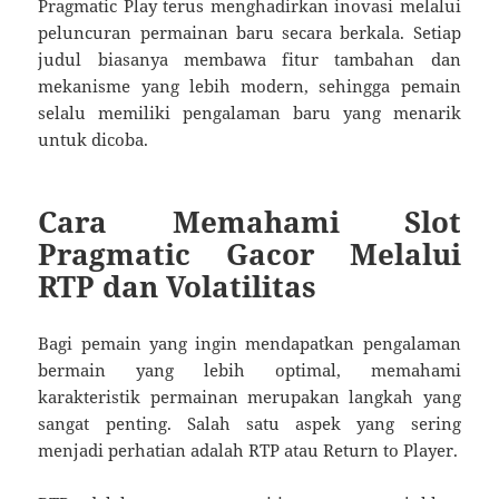
Pragmatic Play terus menghadirkan inovasi melalui
peluncuran permainan baru secara berkala. Setiap
judul biasanya membawa fitur tambahan dan
mekanisme yang lebih modern, sehingga pemain
selalu memiliki pengalaman baru yang menarik
untuk dicoba.
Cara Memahami Slot
Pragmatic Gacor Melalui
RTP dan Volatilitas
Bagi pemain yang ingin mendapatkan pengalaman
bermain yang lebih optimal, memahami
karakteristik permainan merupakan langkah yang
sangat penting. Salah satu aspek yang sering
menjadi perhatian adalah RTP atau Return to Player.