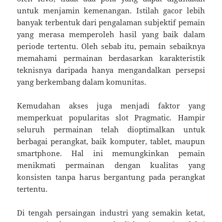
untuk menjamin kemenangan. Istilah gacor lebih
banyak terbentuk dari pengalaman subjektif pemain
yang merasa memperoleh hasil yang baik dalam
periode tertentu. Oleh sebab itu, pemain sebaiknya
memahami permainan berdasarkan karakteristik
teknisnya daripada hanya mengandalkan persepsi
yang berkembang dalam komunitas.
Kemudahan akses juga menjadi faktor yang
memperkuat popularitas slot Pragmatic. Hampir
seluruh permainan telah dioptimalkan untuk
berbagai perangkat, baik komputer, tablet, maupun
smartphone. Hal ini memungkinkan pemain
menikmati permainan dengan kualitas yang
konsisten tanpa harus bergantung pada perangkat
tertentu.
Di tengah persaingan industri yang semakin ketat,