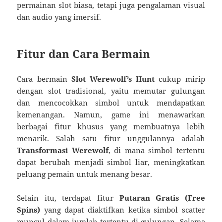
permainan slot biasa, tetapi juga pengalaman visual
dan audio yang imersif.
Fitur dan Cara Bermain
Cara bermain
Slot Werewolf’s Hunt
cukup mirip
dengan slot tradisional, yaitu memutar gulungan
dan mencocokkan simbol untuk mendapatkan
kemenangan. Namun, game ini menawarkan
berbagai fitur khusus yang membuatnya lebih
menarik. Salah satu fitur unggulannya adalah
Transformasi Werewolf
, di mana simbol tertentu
dapat berubah menjadi simbol liar, meningkatkan
peluang pemain untuk menang besar.
Selain itu, terdapat fitur
Putaran Gratis (Free
Spins)
yang dapat diaktifkan ketika simbol scatter
muncul dalam jumlah tertentu di gulungan. Selama