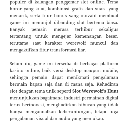
populer di kalangan penggemar slot online. Tema
horor yang kuat, kombinasi grafis dan suara yang
menarik, serta fitur bonus yang inovatif membuat
game ini menonjol dibanding slot bertema biasa.
Banyak pemain merasa terhibur sekaligus
tertantang untuk mengejar kemenangan besar,
terutama saat karakter werewolf muncul dan
mengaktifkan fitur transformasi liar.
Selain itu, game ini tersedia di berbagai platform
kasino online, baik versi desktop maupun mobile,
sehingga pemain dapat menikmati pengalaman
bermain kapan saja dan di mana saja. Kehadiran
slot dengan tema unik seperti
Slot Werewolf’s Hunt
menunjukkan bagaimana industri permainan digital
terus berinovasi, menghadirkan hiburan yang tidak
hanya mengandalkan keberuntungan, tetapi juga
pengalaman visual dan audio yang memukau.