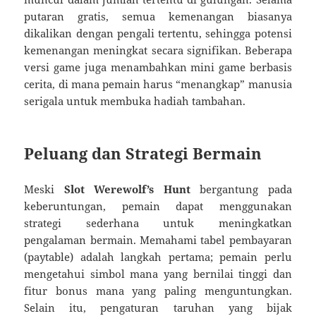
putaran gratis, semua kemenangan biasanya
dikalikan dengan pengali tertentu, sehingga potensi
kemenangan meningkat secara signifikan. Beberapa
versi game juga menambahkan mini game berbasis
cerita, di mana pemain harus “menangkap” manusia
serigala untuk membuka hadiah tambahan.
Peluang dan Strategi Bermain
Meski
Slot Werewolf’s Hunt
bergantung pada
keberuntungan, pemain dapat menggunakan
strategi sederhana untuk meningkatkan
pengalaman bermain. Memahami tabel pembayaran
(paytable) adalah langkah pertama; pemain perlu
mengetahui simbol mana yang bernilai tinggi dan
fitur bonus mana yang paling menguntungkan.
Selain itu, pengaturan taruhan yang bijak