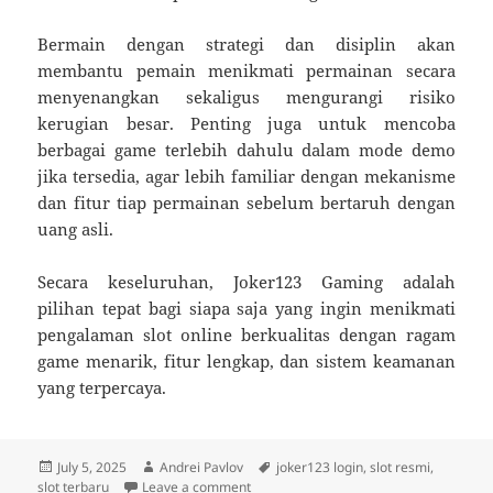
Bermain dengan strategi dan disiplin akan
membantu pemain menikmati permainan secara
menyenangkan sekaligus mengurangi risiko
kerugian besar. Penting juga untuk mencoba
berbagai game terlebih dahulu dalam mode demo
jika tersedia, agar lebih familiar dengan mekanisme
dan fitur tiap permainan sebelum bertaruh dengan
uang asli.
Secara keseluruhan, Joker123 Gaming adalah
pilihan tepat bagi siapa saja yang ingin menikmati
pengalaman slot online berkualitas dengan ragam
game menarik, fitur lengkap, dan sistem keamanan
yang terpercaya.
Posted
Author
Tags
July 5, 2025
Andrei Pavlov
joker123 login
,
slot resmi
,
on
on Joker123 Gaming: Platform Slot Onl
slot terbaru
Leave a comment