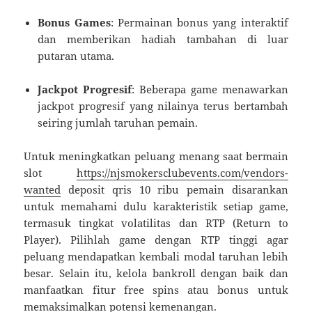
Bonus Games
: Permainan bonus yang interaktif
dan memberikan hadiah tambahan di luar
putaran utama.
Jackpot Progresif
: Beberapa game menawarkan
jackpot progresif yang nilainya terus bertambah
seiring jumlah taruhan pemain.
Untuk meningkatkan peluang menang saat bermain
slot
https://njsmokersclubevents.com/vendors-
wanted
deposit qris 10 ribu pemain disarankan
untuk memahami dulu karakteristik setiap game,
termasuk tingkat volatilitas dan RTP (Return to
Player). Pilihlah game dengan RTP tinggi agar
peluang mendapatkan kembali modal taruhan lebih
besar. Selain itu, kelola bankroll dengan baik dan
manfaatkan fitur free spins atau bonus untuk
memaksimalkan potensi kemenangan.