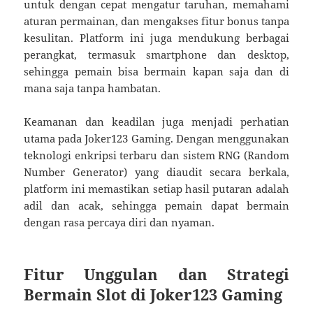
untuk dengan cepat mengatur taruhan, memahami
aturan permainan, dan mengakses fitur bonus tanpa
kesulitan. Platform ini juga mendukung berbagai
perangkat, termasuk smartphone dan desktop,
sehingga pemain bisa bermain kapan saja dan di
mana saja tanpa hambatan.
Keamanan dan keadilan juga menjadi perhatian
utama pada Joker123 Gaming. Dengan menggunakan
teknologi enkripsi terbaru dan sistem RNG (Random
Number Generator) yang diaudit secara berkala,
platform ini memastikan setiap hasil putaran adalah
adil dan acak, sehingga pemain dapat bermain
dengan rasa percaya diri dan nyaman.
Fitur Unggulan dan Strategi
Bermain Slot di Joker123 Gaming