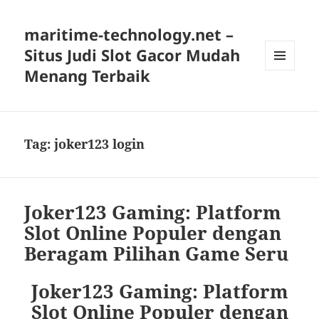
maritime-technology.net –
Situs Judi Slot Gacor Mudah
Menang Terbaik
MENU
AND
WIDGETS
Tag:
joker123 login
Joker123 Gaming: Platform
Slot Online Populer dengan
Beragam Pilihan Game Seru
Joker123 Gaming: Platform
Slot Online Populer dengan