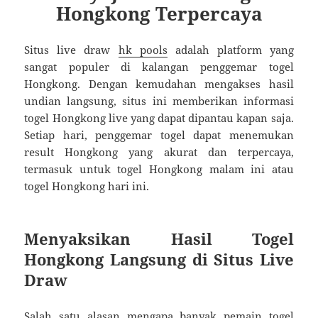
Hongkong Terpercaya
Situs live draw
hk pools
adalah platform yang
sangat populer di kalangan penggemar togel
Hongkong. Dengan kemudahan mengakses hasil
undian langsung, situs ini memberikan informasi
togel Hongkong live yang dapat dipantau kapan saja.
Setiap hari, penggemar togel dapat menemukan
result Hongkong yang akurat dan terpercaya,
termasuk untuk togel Hongkong malam ini atau
togel Hongkong hari ini.
Menyaksikan Hasil Togel
Hongkong Langsung di Situs Live
Draw
Salah satu alasan mengapa banyak pemain togel