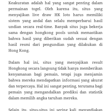
Keakuratan adalah hal yang sangat penting dalam
permainan togel. Oleh karena itu, situs yang
menyajikan live draw HK loto harus memiliki
sistem yang andal dan selalu memperbarui hasil
undian secara real-time. Banyak situs juga bekerja
sama dengan hongkong pools untuk memastikan
bahwa hasil yang diberikan sudah sesuai dengan
hasil resmi dari pengundian yang dilakukan di
Hong Kong.
Dalam hal ini, situs yang menyajikan result
Hongkong secara langsung tidak hanya memberikan
kenyamanan bagi pemain, tetapi juga menjamin
bahwa mereka mendapatkan informasi yang akurat
dan terpercaya. Hal ini sangat penting, terutama bagi
pemain yang mengandalkan prediksi dan statistik
dalam memilih angka taruhan mereka.
Selain itu, situs-situs ini sering kali menyediakan