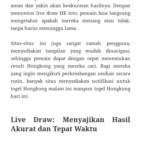
aman dan yakin akan keakuratan hasilnya. Dengan
menonton live draw HK loto, pemain bisa langsung
mengetahui apakah mereka menang atau tidak,
tanpa harus menunggu lama.
Situs-situs ini juga sangat ramah pengguna,
menyediakan tampilan yang mudah dinavigasi,
sehingga pemain dapat dengan cepat menemukan
result Hongkong yang mereka cari. Bagi mereka
yang ingin mengikuti perkembangan undian secara
rutin, banyak situs menyediakan notifikasi untuk
togel Hongkong malam ini maupun togel Hongkong
hari ini.
Live Draw: Menyajikan Hasil
Akurat dan Tepat Waktu