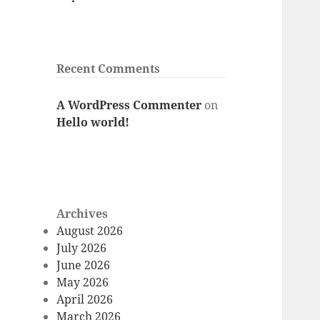
Recent Comments
A WordPress Commenter
on
Hello world!
Archives
August 2026
July 2026
June 2026
May 2026
April 2026
March 2026