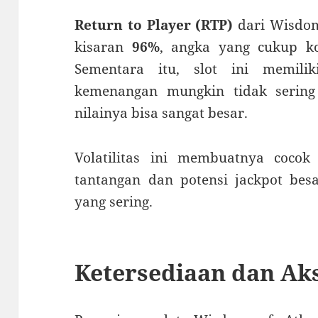
Return to Player (RTP)
dari Wisdom
kisaran
96%
, angka yang cukup kom
Sementara itu, slot ini memili
kemenangan mungkin tidak sering
nilainya bisa sangat besar.
Volatilitas ini membuatnya coco
tantangan dan potensi jackpot bes
yang sering.
Ketersediaan dan Aks