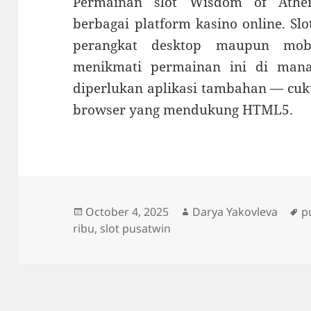
Permainan slot Wisdom of Athe
berbagai platform kasino online. Sl
perangkat desktop maupun mobi
menikmati permainan ini di mana
diperlukan aplikasi tambahan — cuk
browser yang mendukung HTML5.
Posted
Author
T
October 4, 2025
Darya Yakovleva
p
on
ribu
,
slot pusatwin