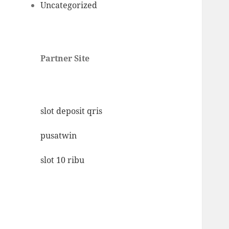
Uncategorized
Partner Site
slot deposit qris
pusatwin
slot 10 ribu