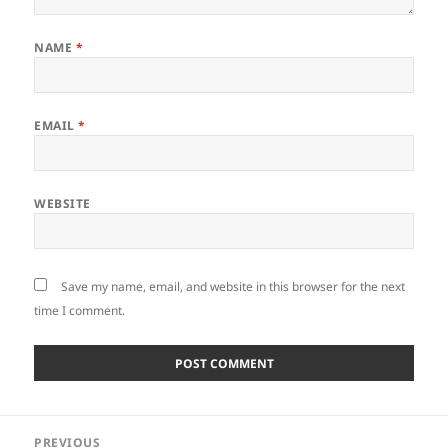
NAME
*
EMAIL
*
WEBSITE
Save my name, email, and website in this browser for the next
time I comment.
Post
PREVIOUS