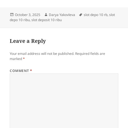
Posted
Author
Tags
October 3, 2025
Darya Yakovleva
slot depo 10 rb
,
slot
on
depo 10 ribu
,
slot deposit 10 ribu
Leave a Reply
Your email address will not be published.
Required fields are
marked
*
COMMENT
*