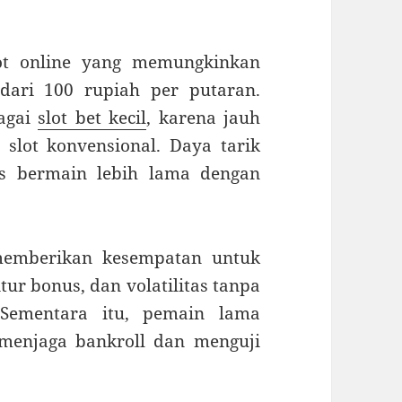
lot online yang memungkinkan
ari 100 rupiah per putaran.
bagai
slot bet kecil
, karena jauh
slot konvensional. Daya tarik
tas bermain lebih lama dengan
 memberikan kesempatan untuk
r bonus, dan volatilitas tanpa
 Sementara itu, pemain lama
menjaga bankroll dan menguji