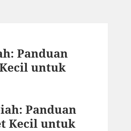
iah: Panduan
 Kecil untuk
piah: Panduan
t Kecil untuk