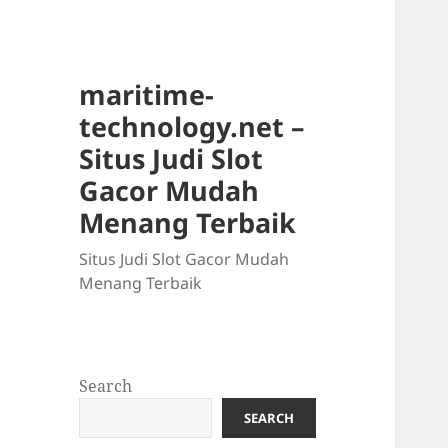
maritime-
technology.net –
Situs Judi Slot
Gacor Mudah
Menang Terbaik
Situs Judi Slot Gacor Mudah
Menang Terbaik
Search
SEARCH