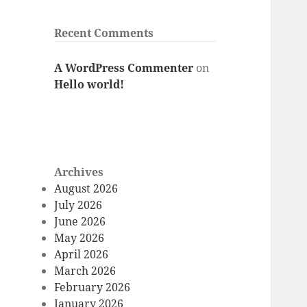
Recent Comments
A WordPress Commenter
on
Hello world!
Archives
August 2026
July 2026
June 2026
May 2026
April 2026
March 2026
February 2026
January 2026