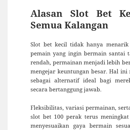
Alasan Slot Bet K
Semua Kalangan
Slot bet kecil tidak hanya menarik
pemain yang ingin bermain santai 
rendah, permainan menjadi lebih ber
mengejar keuntungan besar. Hal ini 
sebagai alternatif ideal bagi mer
secara bertanggung jawab.
Fleksibilitas, variasi permainan, s
slot bet 100 perak terus meningkat
menyesuaikan gaya bermain sesuai