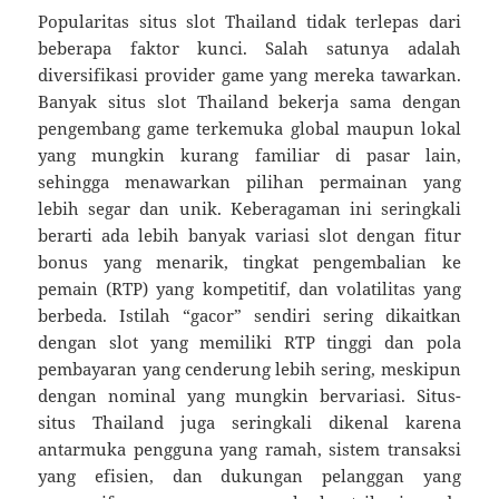
Popularitas situs slot Thailand tidak terlepas dari
beberapa faktor kunci. Salah satunya adalah
diversifikasi provider game yang mereka tawarkan.
Banyak situs slot Thailand bekerja sama dengan
pengembang game terkemuka global maupun lokal
yang mungkin kurang familiar di pasar lain,
sehingga menawarkan pilihan permainan yang
lebih segar dan unik. Keberagaman ini seringkali
berarti ada lebih banyak variasi slot dengan fitur
bonus yang menarik, tingkat pengembalian ke
pemain (RTP) yang kompetitif, dan volatilitas yang
berbeda. Istilah “gacor” sendiri sering dikaitkan
dengan slot yang memiliki RTP tinggi dan pola
pembayaran yang cenderung lebih sering, meskipun
dengan nominal yang mungkin bervariasi. Situs-
situs Thailand juga seringkali dikenal karena
antarmuka pengguna yang ramah, sistem transaksi
yang efisien, dan dukungan pelanggan yang