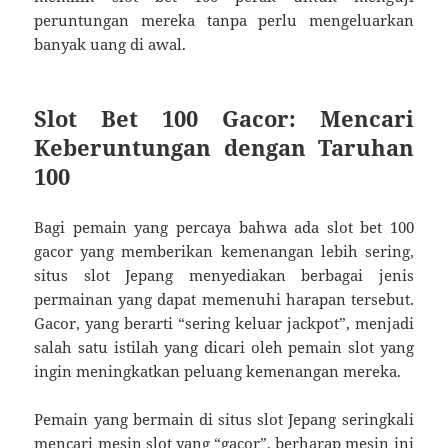
peruntungan mereka tanpa perlu mengeluarkan
banyak uang di awal.
Slot Bet 100 Gacor: Mencari
Keberuntungan dengan Taruhan
100
Bagi pemain yang percaya bahwa ada slot bet 100
gacor yang memberikan kemenangan lebih sering,
situs slot Jepang menyediakan berbagai jenis
permainan yang dapat memenuhi harapan tersebut.
Gacor, yang berarti “sering keluar jackpot”, menjadi
salah satu istilah yang dicari oleh pemain slot yang
ingin meningkatkan peluang kemenangan mereka.
Pemain yang bermain di situs slot Jepang seringkali
mencari mesin slot yang “gacor”, berharap mesin ini