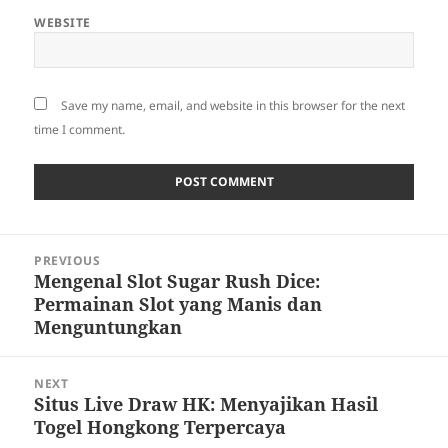
WEBSITE
Save my name, email, and website in this browser for the next
time I comment.
Post
PREVIOUS
navigation
Mengenal Slot Sugar Rush Dice:
Previous
Permainan Slot yang Manis dan
post:
Menguntungkan
NEXT
Situs Live Draw HK: Menyajikan Hasil
Next
Togel Hongkong Terpercaya
post: