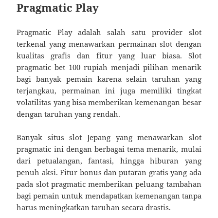
Pragmatic Play
Pragmatic Play adalah salah satu provider slot
terkenal yang menawarkan permainan slot dengan
kualitas grafis dan fitur yang luar biasa. Slot
pragmatic bet 100 rupiah menjadi pilihan menarik
bagi banyak pemain karena selain taruhan yang
terjangkau, permainan ini juga memiliki tingkat
volatilitas yang bisa memberikan kemenangan besar
dengan taruhan yang rendah.
Banyak situs slot Jepang yang menawarkan slot
pragmatic ini dengan berbagai tema menarik, mulai
dari petualangan, fantasi, hingga hiburan yang
penuh aksi. Fitur bonus dan putaran gratis yang ada
pada slot pragmatic memberikan peluang tambahan
bagi pemain untuk mendapatkan kemenangan tanpa
harus meningkatkan taruhan secara drastis.