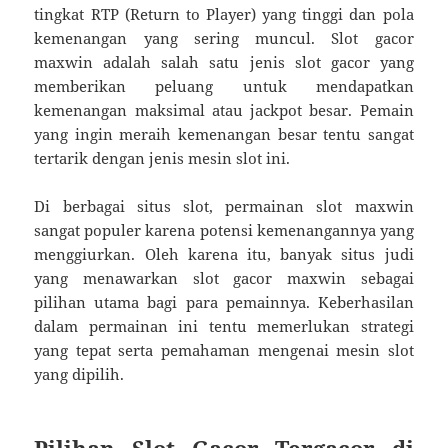
tingkat RTP (Return to Player) yang tinggi dan pola
kemenangan yang sering muncul. Slot gacor
maxwin adalah salah satu jenis slot gacor yang
memberikan peluang untuk mendapatkan
kemenangan maksimal atau jackpot besar. Pemain
yang ingin meraih kemenangan besar tentu sangat
tertarik dengan jenis mesin slot ini.
Di berbagai situs slot, permainan slot maxwin
sangat populer karena potensi kemenangannya yang
menggiurkan. Oleh karena itu, banyak situs judi
yang menawarkan slot gacor maxwin sebagai
pilihan utama bagi para pemainnya. Keberhasilan
dalam permainan ini tentu memerlukan strategi
yang tepat serta pemahaman mengenai mesin slot
yang dipilih.