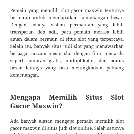
Pemain yang memilih slot gacor maxwin tentunya
berharap untuk mendapatkan kemenangan besar.
Dengan adanya sistem permainan yang lebih
transparan dan adil, para pemain merasa lebih
aman dalam bermain di situs slot yang terpercaya.
Selain itu, banyak situs judi slot yang menawarkan
berbagai macam mesin slot dengan fitur menarik,
seperti putaran gratis, multiplikator, dan bonus
besar lainnya yang bisa meningkatkan peluang
kemenangan.
Mengapa Memilih Situs Slot
Gacor Maxwin?
Ada banyak alasan mengapa pemain memilih slot
gacor maxwin di situs judi slot online. Salah satunya