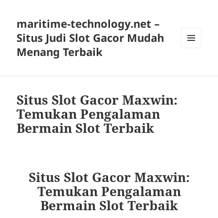
maritime-technology.net –
Situs Judi Slot Gacor Mudah
Menang Terbaik
MENU
AND
WIDGETS
Situs Slot Gacor Maxwin:
Temukan Pengalaman
Bermain Slot Terbaik
Situs Slot Gacor Maxwin:
Temukan Pengalaman
Bermain Slot Terbaik