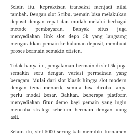
Selain itu, kepraktisan transaksi menjadi nilai
tambah. Dengan slot 5 ribu, pemain bisa melakukan
deposit dengan cepat dan mudah melalui berbagai
metode pembayaran. Banyak situs juga
menyediakan link slot depo 5k yang langsung
mengarahkan pemain ke halaman deposit, membuat
proses bermain semakin efisien.
Tidak hanya itu, pengalaman bermain di slot 5k juga
semakin seru dengan variasi permainan yang
beragam. Mulai dari slot klasik hingga slot modern
dengan tema menarik, semua bisa dicoba tanpa
perlu modal besar. Bahkan, beberapa platform
menyediakan fitur demo bagi pemain yang ingin
mencoba strategi sebelum bermain dengan uang
asli.
Selain itu, slot 5000 sering kali memiliki turnamen