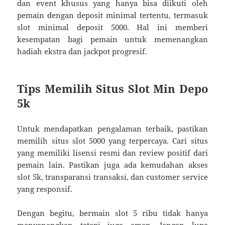
dan event khusus yang hanya bisa diikuti oleh
pemain dengan deposit minimal tertentu, termasuk
slot minimal deposit 5000. Hal ini memberi
kesempatan bagi pemain untuk memenangkan
hadiah ekstra dan jackpot progresif.
Tips Memilih Situs Slot Min Depo
5k
Untuk mendapatkan pengalaman terbaik, pastikan
memilih situs slot 5000 yang terpercaya. Cari situs
yang memiliki lisensi resmi dan review positif dari
pemain lain. Pastikan juga ada kemudahan akses
slot 5k, transparansi transaksi, dan customer service
yang responsif.
Dengan begitu, bermain slot 5 ribu tidak hanya