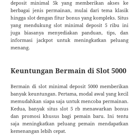
deposit minimal 5k yang memberikan akses ke
berbagai jenis permainan, mulai dari tema klasik
hingga slot dengan fitur bonus yang kompleks. Situs
yang mendukung slot minimal deposit 5 ribu ini
juga biasanya menyediakan panduan, tips, dan
informasi jackpot untuk meningkatkan peluang
menang.
Keuntungan Bermain di Slot 5000
Bermain di slot minimal deposit 5000 memberikan
banyak keuntungan. Pertama, modal awal yang kecil
memudahkan siapa saja untuk mencoba permainan.
Kedua, banyak situs slot 5 rb menawarkan bonus
dan promosi khusus bagi pemain baru. Ini tentu
saja meningkatkan peluang pemain mendapatkan
kemenangan lebih cepat.