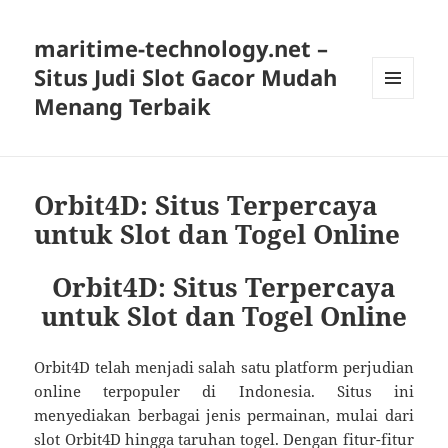
maritime-technology.net –
Situs Judi Slot Gacor Mudah
Menang Terbaik
MENU
AND
WIDGETS
Orbit4D: Situs Terpercaya
untuk Slot dan Togel Online
Orbit4D: Situs Terpercaya
untuk Slot dan Togel Online
Orbit4D telah menjadi salah satu platform perjudian
online terpopuler di Indonesia. Situs ini
menyediakan berbagai jenis permainan, mulai dari
slot Orbit4D
hingga taruhan togel. Dengan fitur-fitur