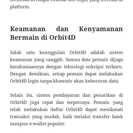
platform.
Keamanan dan Kenyamanan
Bermain di Orbit4D
Salah satu keunggulan Orbit4D adalah sistem
keamanan yang canggih. Semua data pemain dijaga
kerahasiaannya dengan teknologi enkripsi terbaru.
Dengan demikian, setiap pemain dapat melakukan
Orbit4D login tanpa khawatir akan kebocoran data.
Selain itu, sistem pembayaran dan penarikan di
Orbit4D juga cepat dan terpercaya. Pemain yang
telah melakukan daftar Orbit4D dapat menikmati
transaksi yang mudah, baik melalui transfer bank
maupun e-wallet populer.