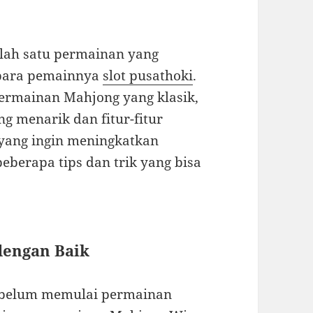
alah satu permainan yang
para pemainnya
slot pusathoki
.
permainan Mahjong yang klasik,
g menarik dan fitur-fitur
yang ingin meningkatkan
eberapa tips dan trik yang bisa
.
dengan Baik
sebelum memulai permainan