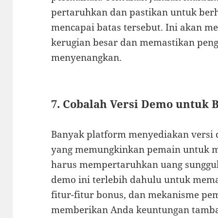
pertaruhkan dan pastikan untuk berh
mencapai batas tersebut. Ini akan 
kerugian besar dan memastikan pen
menyenangkan.
7.
Cobalah Versi Demo untuk B
Banyak platform menyediakan versi 
yang memungkinkan pemain untuk m
harus mempertaruhkan uang sungguh
demo ini terlebih dahulu untuk mem
fitur-fitur bonus, dan mekanisme pe
memberikan Anda keuntungan tamba