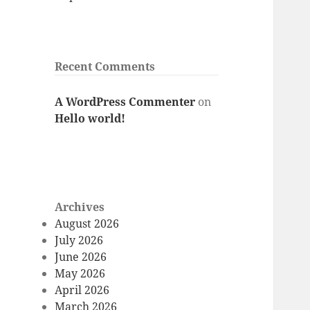
Recent Comments
A WordPress Commenter
on
Hello world!
Archives
August 2026
July 2026
June 2026
May 2026
April 2026
March 2026