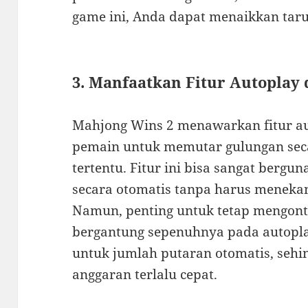
game ini, Anda dapat menaikkan taru
3.
Manfaatkan Fitur Autoplay 
Mahjong Wins 2 menawarkan fitur 
pemain untuk memutar gulungan sec
tertentu. Fitur ini bisa sangat bergu
secara otomatis tanpa harus menekan
Namun, penting untuk tetap mengont
bergantung sepenuhnya pada autopla
untuk jumlah putaran otomatis, sehi
anggaran terlalu cepat.