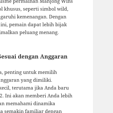
nisme permainan Mahjong Wins
ol khusus, seperti simbol wild,
engaruhi kemenangan. Dengan
ini, pemain dapat lebih bijak
imalkan peluang menang.
Sesuai dengan Anggaran
a, penting untuk memilih
nggaran yang dimiliki.
ecil, terutama jika Anda baru
2. Ini akan memberi Anda lebih
 dan memahami dinamika
da semakin familiar dengan