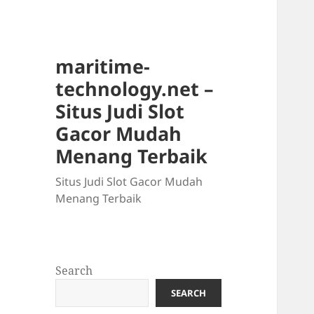
maritime-
technology.net –
Situs Judi Slot
Gacor Mudah
Menang Terbaik
Situs Judi Slot Gacor Mudah
Menang Terbaik
Search
SEARCH