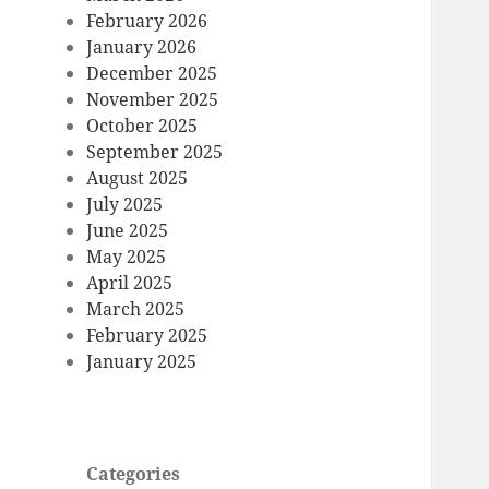
February 2026
January 2026
December 2025
November 2025
October 2025
September 2025
August 2025
July 2025
June 2025
May 2025
April 2025
March 2025
February 2025
January 2025
Categories