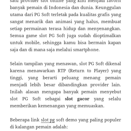
satu provider slot online yang kini menjadi favorit
banyak pemain di Indonesia dan dunia. Keunggulan
utama dari PG Soft terletak pada kualitas grafis yang
sangat menarik dan animasi yang halus, membuat
setiap permainan terasa hidup dan menyenangkan.
Semua game slot PG Soft juga sudah dioptimalkan
untuk mobile, sehingga kamu bisa bermain kapan
saja dan di mana saja melalui smartphone.
Selain tampilan yang menawan, slot PG Soft dikenal
karena menawarkan RTP (Return to Player) yang
tinggi, yang berarti peluang menang pemain
menjadi lebih besar dibandingkan provider lain.
Inilah alasan mengapa banyak pemain menyebut
slot PG Soft sebagai
slot gacor
yang selalu
memberikan kemenangan yang memuaskan.
Beberapa link
slot pg
soft demo yang paling populer
di kalangan pemain adalah: