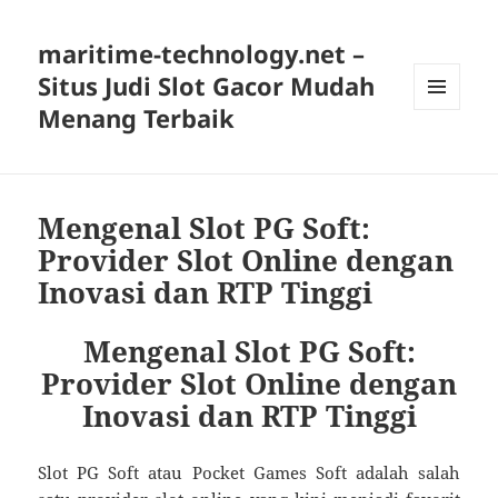
maritime-technology.net –
Situs Judi Slot Gacor Mudah
Menang Terbaik
MENU
AND
WIDGETS
Mengenal Slot PG Soft:
Provider Slot Online dengan
Inovasi dan RTP Tinggi
Mengenal Slot PG Soft:
Provider Slot Online dengan
Inovasi dan RTP Tinggi
Slot PG Soft atau Pocket Games Soft adalah salah