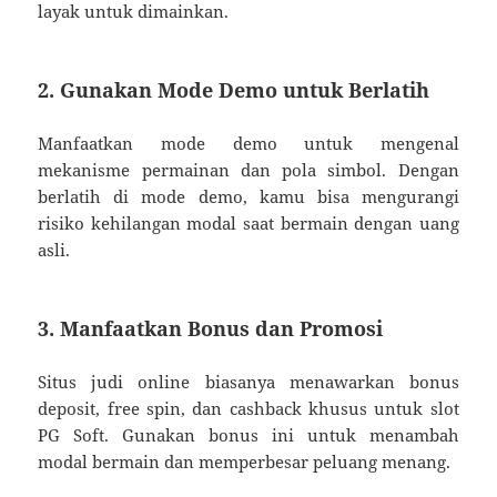
layak untuk dimainkan.
2. Gunakan Mode Demo untuk Berlatih
Manfaatkan mode demo untuk mengenal
mekanisme permainan dan pola simbol. Dengan
berlatih di mode demo, kamu bisa mengurangi
risiko kehilangan modal saat bermain dengan uang
asli.
3. Manfaatkan Bonus dan Promosi
Situs judi online biasanya menawarkan bonus
deposit, free spin, dan cashback khusus untuk slot
PG Soft. Gunakan bonus ini untuk menambah
modal bermain dan memperbesar peluang menang.