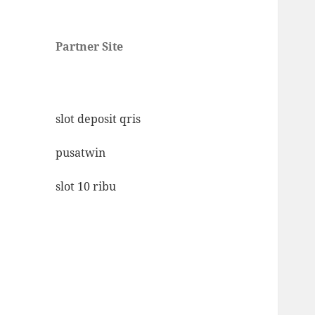
Partner Site
slot deposit qris
pusatwin
slot 10 ribu