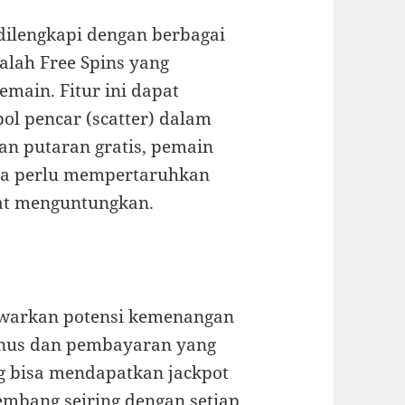
a dilengkapi dengan berbagai
dalah Free Spins yang
main. Fitur ini dapat
l pencar (scatter) dalam
an putaran gratis, pemain
a perlu mempertaruhkan
at menguntungkan.
awarkan potensi kemenangan
bonus dan pembayaran yang
g bisa mendapatkan jackpot
embang seiring dengan setiap