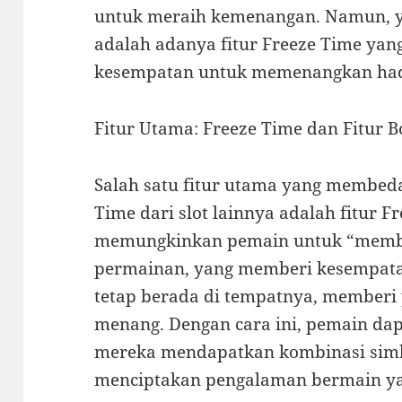
untuk meraih kemenangan. Namun, y
adalah adanya fitur Freeze Time ya
kesempatan untuk memenangkan had
Fitur Utama: Freeze Time dan Fitur 
Salah satu fitur utama yang membed
Time dari slot lainnya adalah fitur Fre
memungkinkan pemain untuk “memb
permainan, yang memberi kesempata
tetap berada di tempatnya, memberi 
menang. Dengan cara ini, pemain da
mereka mendapatkan kombinasi simb
menciptakan pengalaman bermain ya