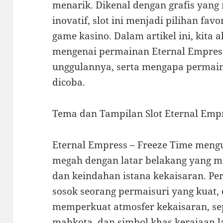
menarik. Dikenal dengan grafis ya
inovatif, slot ini menjadi pilihan fa
game kasino. Dalam artikel ini, kit
mengenai permainan Eternal Empress –
unggulannya, serta mengapa permain
dicoba.
Tema dan Tampilan Slot Eternal Empr
Eternal Empress – Freeze Time meng
megah dengan latar belakang yang
dan keindahan istana kekaisaran. Pe
sosok seorang permaisuri yang kuat
memperkuat atmosfer kekaisaran, sep
mahkota, dan simbol khas kerajaan la