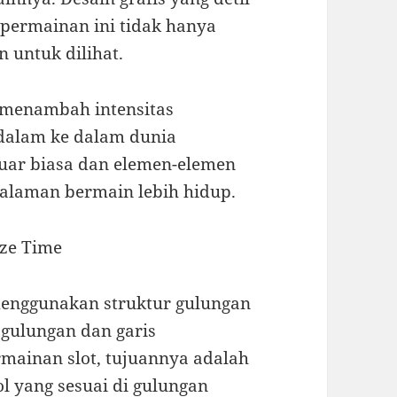
permainan ini tidak hanya
 untuk dilihat.
 menambah intensitas
dalam ke dalam dunia
luar biasa dan elemen-elemen
galaman bermain lebih hidup.
eze Time
menggunakan struktur gulungan
gulungan dan garis
mainan slot, tujuannya adalah
 yang sesuai di gulungan