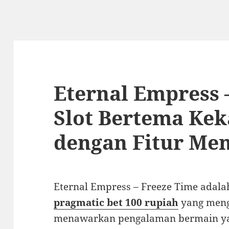
Eternal Empress 
Slot Bertema Kek
dengan Fitur Me
Eternal Empress – Freeze Time adal
pragmatic bet 100 rupiah
yang meng
menawarkan pengalaman bermain yan