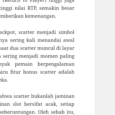
 (Return to Player) tinggi juga
inggi nilai RTP, semakin besar
memberikan kemenangan.
ckpot, scatter menjadi simbol
ya sering kali menandai awal
aat dua scatter muncul di layar
 sering menjadi momen paling
nyak pemain berpengalaman
u fitur bonus scatter adalah
eka.
bahwa scatter bukanlah jaminan
an slot bersifat acak, setiap
eberuntungan. Oleh sebab itu,