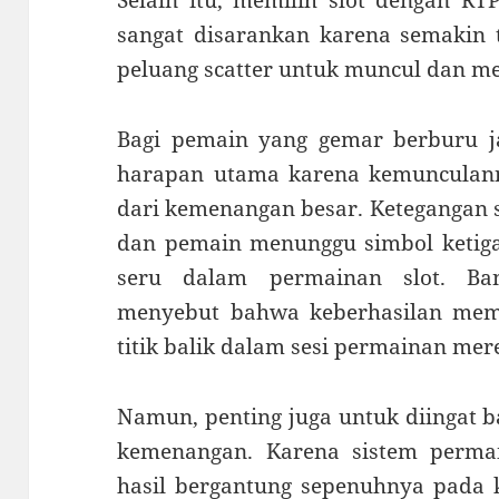
Selain itu, memilih slot dengan RTP
sangat disarankan karena semakin t
peluang scatter untuk muncul dan 
Bagi pemain yang gemar berburu ja
harapan utama karena kemunculann
dari kemenangan besar. Ketegangan s
dan pemain menunggu simbol ketiga
seru dalam permainan slot. Ba
menyebut bahwa keberhasilan memic
titik balik dalam sesi permainan mer
Namun, penting juga untuk diingat 
kemenangan. Karena sistem permain
hasil bergantung sepenuhnya pada k