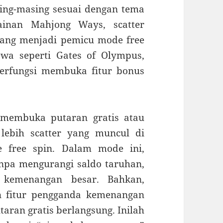
sing-masing sesuai dengan tema
ainan Mahjong Ways, scatter
ang menjadi pemicu mode free
ewa seperti Gates of Olympus,
erfungsi membuka fitur bonus
 membuka putaran gratis atau
lebih scatter yang muncul di
 free spin. Dalam mode ini,
pa mengurangi saldo taruhan,
 kemenangan besar. Bahkan,
 fitur pengganda kemenangan
aran gratis berlangsung. Inilah