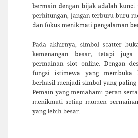
bermain dengan bijak adalah kunci
perhitungan, jangan terburu-buru me
dan fokus menikmati pengalaman be
Pada akhirnya, simbol scatter bu
kemenangan besar, tetapi jug
permainan slot online. Dengan de
fungsi istimewa yang membuka be
berhasil menjadi simbol yang paling
Pemain yang memahami peran serta p
menikmati setiap momen permaina
yang lebih besar.