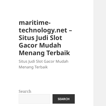
maritime-
technology.net –
Situs Judi Slot
Gacor Mudah
Menang Terbaik
Situs Judi Slot Gacor Mudah
Menang Terbaik
Search
SEARCH