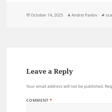
Posted
Author
Ta
October 14, 2025
Andrei Pavlov
sca
on
Leave a Reply
Your email address will not be published.
Req
COMMENT
*